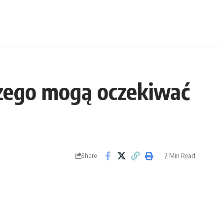
czego mogą oczekiwać
2 Min Read
Share