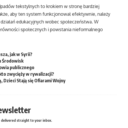
adów tekstylnych to krokiem w stronę bardziej
kże, aby ten system funkcjonował efektywnie, należy
 działań edukacyjnych wobec społeczeństwa. W
erówności społecznych i powstania nieformalnego
za, jak w Syrii?
h Środowisk
owia publicznego
kto zwycięży w rywalizacji?
, Dzieci Stają się Ofiarami Wojny
ewsletter
delivered straight to your inbox.