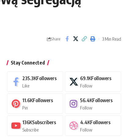
3 Min Read
Share
Stay Connected
235.3K
Followers
69.1K
Followers
Like
Follow
11.6K
Followers
56.4K
Followers
Pin
Follow
136K
Subscribers
4.4K
Followers
Subscribe
Follow