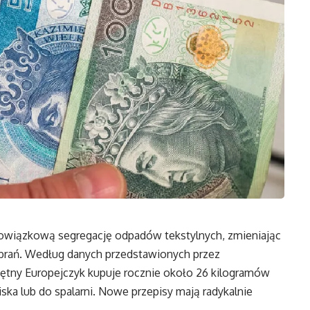
owiązkową segregację odpadów tekstylnych, zmieniając
brań. Według danych przedstawionych przez
iętny Europejczyk kupuje rocznie około 26 kilogramów
iska lub do spalarni. Nowe przepisy mają radykalnie