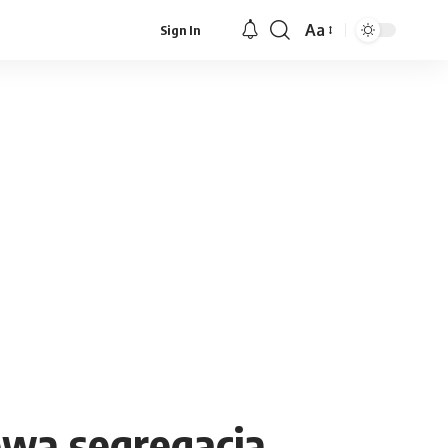
Aa
Sign In
Font
Resizer
ową segregacją