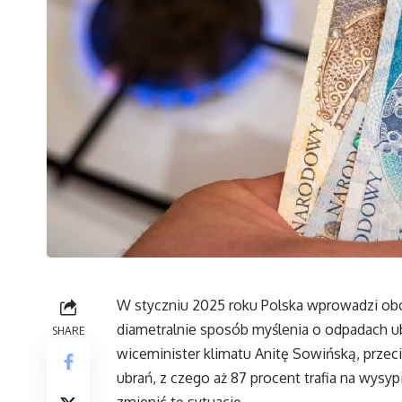
W styczniu 2025 roku Polska wprowadzi ob
diametralnie sposób myślenia o odpadach u
SHARE
wiceminister klimatu Anitę Sowińską, przec
ubrań, z czego aż 87 procent trafia na wysyp
zmienić tę sytuację.