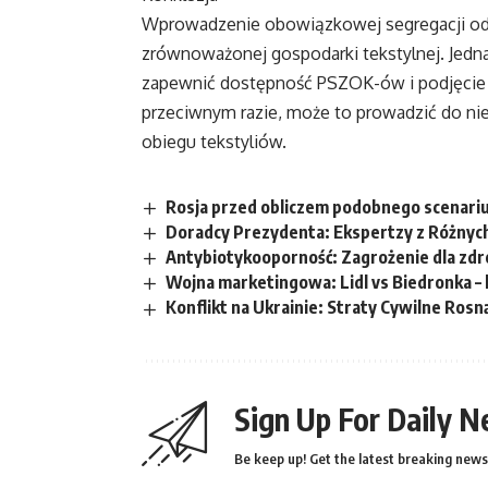
Wprowadzenie obowiązkowej segregacji odp
zrównoważonej gospodarki tekstylnej. Jedna
zapewnić dostępność PSZOK-ów i podjęcie
przeciwnym razie, może to prowadzić do ni
obiegu tekstyliów.
Rosja przed obliczem podobnego scenarius
Doradcy Prezydenta: Ekspertzy z Różnyc
Antybiotykooporność: Zagrożenie dla zdr
Wojna marketingowa: Lidl vs Biedronka – 
Konflikt na Ukrainie: Straty Cywilne Rosną
Sign Up For Daily N
Be keep up! Get the latest breaking news 