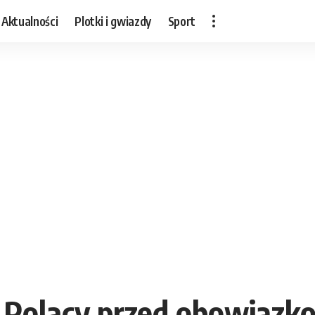
Aktualności
Plotki i gwiazdy
Sport
 Polacy przed obowiązk