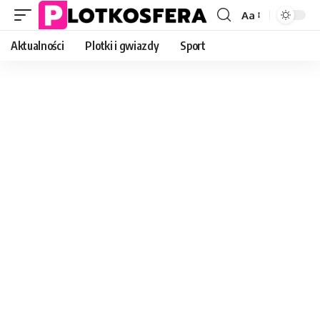
Aa
Font
Resizer
Aktualności
Plotki i gwiazdy
Sport