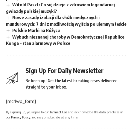
Witold Paszt: Co się dzieje z zdrowiem legendarnej
gwiazdy polskiej muzyki?
Nowe zasady izolacji dla służb medycznych i
mundurowych: 7 dni z możliwością wyjścia po ujemnym teście
Polskie Marki na Różycu
Wybuch nieznanej choroby w Demokratycznej Republice
Konga – stan alarmowy w Polsce
Sign Up For Daily Newsletter
Be keep up! Get the latest breaking news delivered
straight to your inbox.
[mc4wp_form]
By signing up, you agree to our
Terms of Use
and acknowledge the data practices in
our
Privacy Policy
. You may unsubscribe at any time.