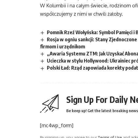
W Kolumbii i na całym świecie, rodzinom ofi
współczujemy z nimi w chwili żałoby.
Pomnik Rzeź Wołyńska: Symbol Pamięci i 
Rosja w ogniu sankcji: Stany Zjednoczon
firmom i urzędnikom
„Awaria Systemu ZTM: Jak Uzyskać Abo
Ucieczka w stylu Hollywood: Ukrainiec pr
Polski Ład: Rząd zapowiada korekty podat
Sign Up For Daily N
Be keep up! Get the latest breaking news 
[mc4wp_form]
By signing up, you agree to our
Terms of Use
and ackn