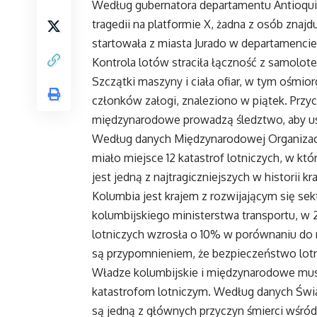
Według gubernatora departamentu Antioquia
tragedii na platformie X, żadna z osób znajd
startowała z miasta Jurado w departamencie 
Kontrola lotów straciła łączność z samolot
Szczątki maszyny i ciała ofiar, w tym ośmio
członków załogi, znaleziono w piątek. Przyc
międzynarodowe prowadzą śledztwo, aby usta
Według danych Międzynarodowej Organizacj
miało miejsce 12 katastrof lotniczych, w któ
jest jedną z najtragiczniejszych w historii kra
Kolumbia jest krajem z rozwijającym się s
kolumbijskiego ministerstwa transportu, w 
lotniczych wzrosła o 10% w porównaniu do rok
są przypomnieniem, że bezpieczeństwo lotn
Władze kolumbijskie i międzynarodowe mus
katastrofom lotniczym. Według danych Świa
są jedną z głównych przyczyn śmierci wśró