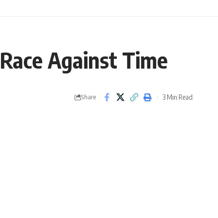
 Race Against Time
3 Min Read
Share