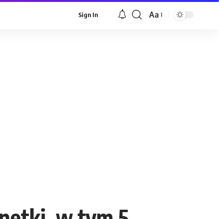
Aa
Sign In
Font
Resizer
onetki, w tym 5