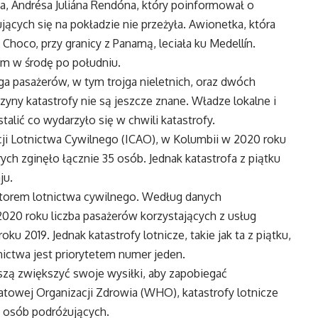
, Andrésa Juliána Rendóna, który poinformował o
ujących się na pokładzie nie przeżyła. Awionetka, która
Choco, przy granicy z Panamą, leciała ku Medellín.
em w środę po południu.
rga pasażerów, w tym trojga nieletnich, oraz dwóch
zyny katastrofy nie są jeszcze znane. Władze lokalne i
lić co wydarzyło się w chwili katastrofy.
i Lotnictwa Cywilnego (ICAO), w Kolumbii w 2020 roku
rych zginęło łącznie 35 osób. Jednak katastrofa z piątku
ju.
ektorem lotnictwa cywilnego. Według danych
2020 roku liczba pasażerów korzystających z usług
u 2019. Jednak katastrofy lotnicze, takie jak ta z piątku,
ictwa jest priorytetem numer jeden.
zą zwiększyć swoje wysiłki, aby zapobiegać
towej Organizacji Zdrowia (WHO), katastrofy lotnicze
d osób podróżujących.