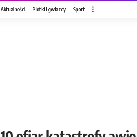
Aktualności
Plotki i gwiazdy
Sport
10 ofiar katastrofy awi