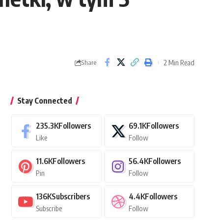
2 Min Read
Share
Stay Connected
235.3K
Followers
69.1K
Followers
Like
Follow
11.6K
Followers
56.4K
Followers
Pin
Follow
136K
Subscribers
4.4K
Followers
Subscribe
Follow