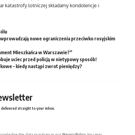
ar katastrofy lotniczej składamy kondolencje i
Bólu
e wprowadzają nowe ograniczenia przeciwko rosyjskim
nament Mieszkańca w Warszawie?”
óbuje uciec przed policją w nietypowy sposób!
kowe – kiedy nastąpi zwrot pieniędzy?
ewsletter
delivered straight to your inbox.
owledge the data practices in our
Privacy Policy
. You may