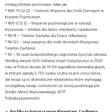
istnieją infolinie pomocowe, takie jak:
* 800 70 22 22 – Centrum Wsparcia dla Osób Dorosłych w
Kryzysie Psychicznym
* 800 12 12 12 – Wsparcie psychologiczne w sytuacji
kryzysowej – infolinia dla dzieci, młodzieży i opiekunów
* 116 111 – Telefon Zaufania dla Dzieci i Młodzieży
* 116 123 – Linia wsparcia dla osób dorosłych (Kryzysowy
Telefon Zaufania)
* 112 – W razie bezpośredniego zagrożenia życia lub zdrowia
Według danych GUS (Główny Urząd Statystyczny) w 2020
roku w Polsce doszło do 14 124 wypadków komunikacyjnych,
w których zginęły 2 755 osoby. Liczba ta jest coraz niższa,
ale wciąż są to dramatyczne wydarzenia, które wymagają
szczególnej uwagi i ostrożności ze strony podróżujących.
Źródło: Metra Warszawskiego, WTP
Polityka prywatności
Porážka na froncie rozwoju Afganistanu. Czy Niemcy