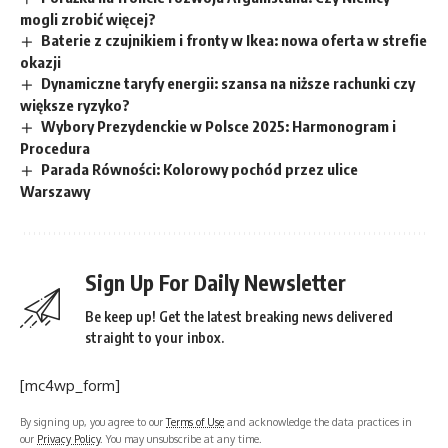
mogli zrobić więcej?
Baterie z czujnikiem i fronty w Ikea: nowa oferta w strefie
okazji
Dynamiczne taryfy energii: szansa na niższe rachunki czy
większe ryzyko?
Wybory Prezydenckie w Polsce 2025: Harmonogram i
Procedura
Parada Równości: Kolorowy pochód przez ulice
Warszawy
Sign Up For Daily Newsletter
Be keep up! Get the latest breaking news delivered
straight to your inbox.
[mc4wp_form]
By signing up, you agree to our
Terms of Use
and acknowledge the data practices in
our
Privacy Policy
. You may unsubscribe at any time.