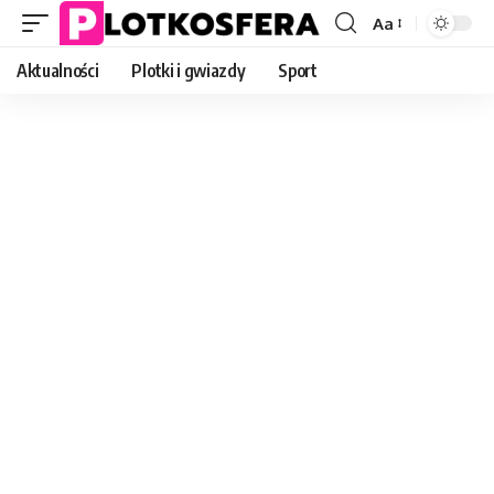
Aa
Font
Resizer
Aktualności
Plotki i gwiazdy
Sport