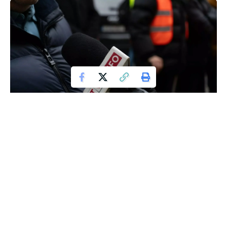
Wraz z nadchodzącymi feriami zimowymi, rodzice dzieci
urodzonych w latach 2009-2020 mogą ubiegać się o
jednorazowe wsparcie finansowe w wysokości do 1000
złotych na pokrycie kosztów zimowego wypoczynku dla
swojego dziecka. Warunkiem otrzymania dofinansowania
jest ubezpieczenie w Kasie Rolniczego Ubezpieczenia