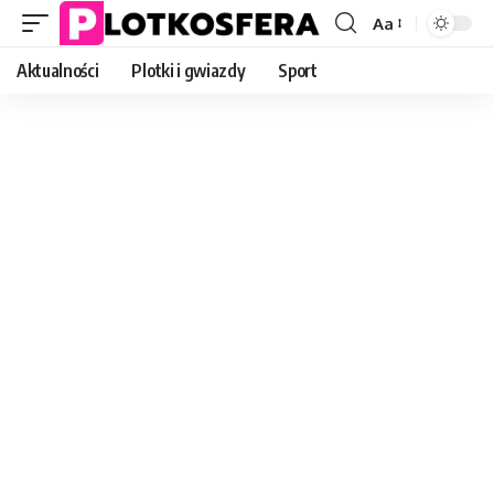
Aa
Font
Resizer
Aktualności
Plotki i gwiazdy
Sport