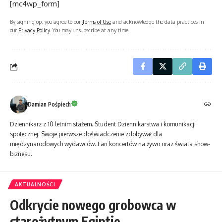
[mc4wp_form]
By signing up, you agree to our
Terms of Use
and acknowledge the data practices in
our
Privacy Policy
. You may unsubscribe at any time.
Damian Pośpiech
Dziennikarz z 10 letnim stażem. Student Dziennikarstwa i komunikacji
społecznej. Swoje pierwsze doświadczenie zdobywał dla
międzynarodowych wydawców. Fan koncertów na żywo oraz świata show-
biznesu.
AKTUALNOŚCI
Odkrycie nowego grobowca w
starożytnym Egiptie