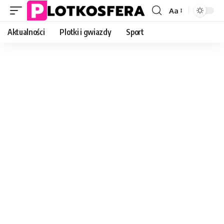
Aa
Font
Resizer
Aktualności
Plotki i gwiazdy
Sport