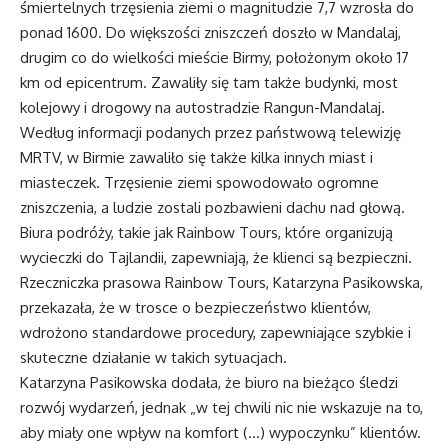
śmiertelnych trzęsienia ziemi o magnitudzie 7,7 wzrosła do
ponad 1600. Do większości zniszczeń doszło w Mandalaj,
drugim co do wielkości mieście Birmy, położonym około 17
km od epicentrum. Zawaliły się tam także budynki, most
kolejowy i drogowy na autostradzie Rangun-Mandalaj.
Według informacji podanych przez państwową telewizję
MRTV, w Birmie zawaliło się także kilka innych miast i
miasteczek. Trzęsienie ziemi spowodowało ogromne
zniszczenia, a ludzie zostali pozbawieni dachu nad głową.
Biura podróży, takie jak Rainbow Tours, które organizują
wycieczki do Tajlandii, zapewniają, że klienci są bezpieczni.
Rzeczniczka prasowa Rainbow Tours, Katarzyna Pasikowska,
przekazała, że w trosce o bezpieczeństwo klientów,
wdrożono standardowe procedury, zapewniające szybkie i
skuteczne działanie w takich sytuacjach.
Katarzyna Pasikowska dodała, że biuro na bieżąco śledzi
rozwój wydarzeń, jednak „w tej chwili nic nie wskazuje na to,
aby miały one wpływ na komfort (…) wypoczynku” klientów.