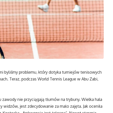
ami byliśmy problemu, który dotyka turniejów tenisowych
unach. Teraz, podczas World Tennis League w Abu Zabi,
zawody nie przyciągają tłumów na trybuny. Wielka hala
cy widzów, jest zdecydowanie za mało zajęta. Jak oceniła
Kostecka, „frekwencja jest żałosna”. Nawet starania