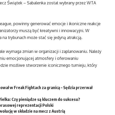
 mecz Świątek – Sabalenka został wybrany przez WTA
League, powinny generować emocje i ikoniczne reakcje
anizatorzy muszą być kreatywni i innowacyjni. W
na trybunach może stać się jedyną atrakcją.
ale wymaga zmian w organizacji i zaplanowaniu. Należy
zeniu emocjonującej atmosfery i oferowaniu
ie możliwe stworzenie iconicznego turnieju, który
tował w Freak Fightach za granicą – Sędzia przerwał
ielka: Czy pieniądze są kluczem do sukcesu?
prasowej reprezentacji Polski
olucję w składzie na mecz z Austrią