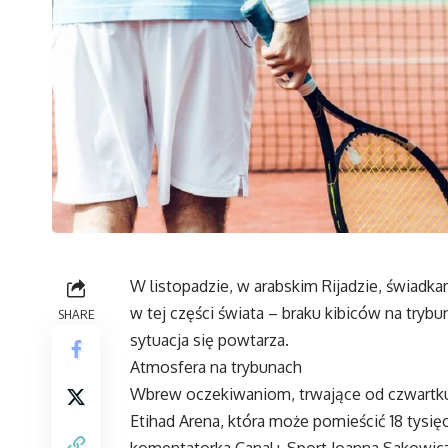
W listopadzie, w arabskim Rijadzie, świadk
w tej części świata – braku kibiców na tryb
SHARE
sytuacja się powtarza.
Atmosfera na trybunach
Wbrew oczekiwaniom, trwające od czwartku 
Etihad Arena, która może pomieścić 18 tysię
komentatorka Canal+ Sport Joanna Sakowicz-