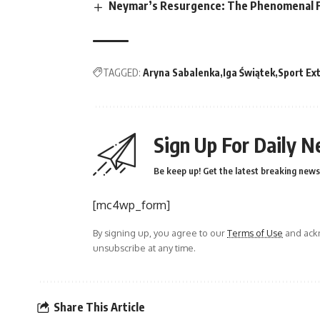
Neymar’s Resurgence: The Phenomenal Fo
TAGGED:
Aryna Sabalenka
Iga Świątek
Sport Ex
Sign Up For Daily N
Be keep up! Get the latest breaking news 
[mc4wp_form]
By signing up, you agree to our
Terms of Use
and ackn
unsubscribe at any time.
Share This Article