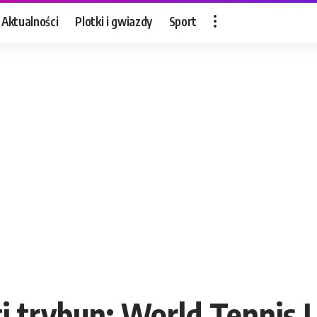
Aktualności
Plotki i gwiazdy
Sport
i trybun: World Tennis 