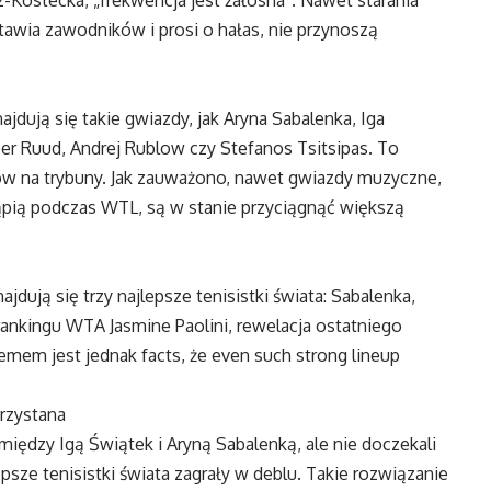
awia zawodników i prosi o hałas, nie przynoszą
dują się takie gwiazdy, jak Aryna Sabalenka, Iga
per Ruud, Andrej Rublow czy Stefanos Tsitsipas. To
zów na trybuny. Jak zauważono, nawet gwiazdy muzyczne,
ąpią podczas WTL, są w stanie przyciągnąć większą
dują się trzy najlepsze tenisistki świata: Sabalenka,
ankingu WTA Jasmine Paolini, rewelacja ostatniego
lemem jest jednak facts, że even such strong lineup
rzystana
między Igą Świątek i Aryną Sabalenką, ale nie doczekali
epsze tenisistki świata zagrały w deblu. Takie rozwiązanie