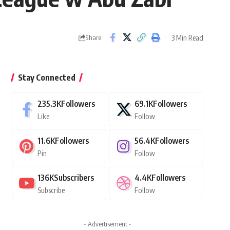
3 Min Read
Share
Stay Connected
235.3K
Followers
69.1K
Followers
Like
Follow
11.6K
Followers
56.4K
Followers
Pin
Follow
136K
Subscribers
4.4K
Followers
Subscribe
Follow
- Advertisement -