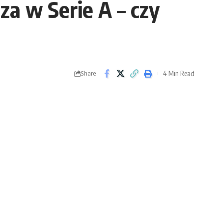
a w Serie A – czy
4 Min Read
Share