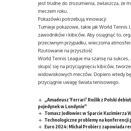
jest trudne do zrozumienia, zwłaszcza, że
meczem roku.
Pokazówki potrzebują innowacji
Turnieje pokazowe, takie jak World Tennis 
zawodników i kibiców. Aby osiągnąć to, org
przeciwnym przypadku, wieczorna atmosfera 
Rzutowanie na przyszłość
World Tennis League ma szansę na sukces, 
skupić się na przyciągnięciu kibiców, twor
widowiskowych meczów. Dopiero wtedy będz
przyciągnie uwagę świata tenisowego.
„Amadeusz 'Ferrari’ Roślik z Polski debiu
pojedynek w Londynie”
Tomasz Jodłowiec w Sparcie Kazimierza W
Technologiczne problemy na konferencji 
Euro 2024: Michał Probierz zapowiada rew