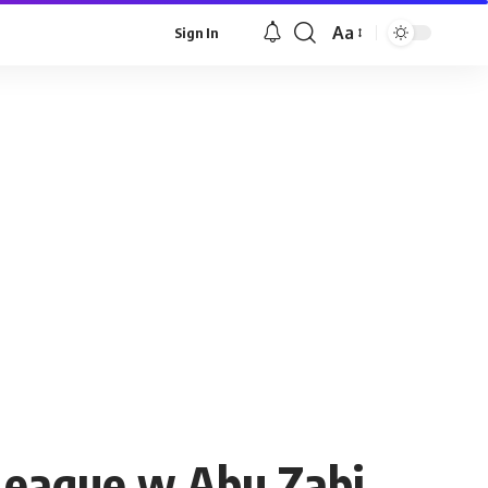
Aa
Sign In
Font
Resizer
League w Abu Zabi