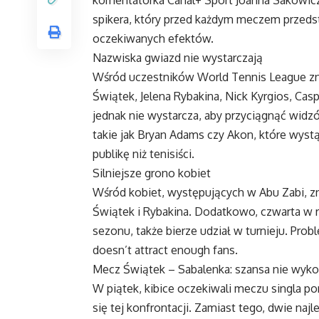
spikera, który przed każdym meczem przedst
oczekiwanych efektów.
Nazwiska gwiazd nie wystarczają
Wśród uczestników World Tennis League znaj
Świątek, Jelena Rybakina, Nick Kyrgios, Cas
jednak nie wystarcza, aby przyciągnąć wid
takie jak Bryan Adams czy Akon, które wyst
publikę niż tenisiści.
Silniejsze grono kobiet
Wśród kobiet, występujących w Abu Zabi, znaj
Świątek i Rybakina. Dodatkowo, czwarta w r
sezonu, także bierze udział w turnieju. Prob
doesn’t attract enough fans.
Mecz Świątek – Sabalenka: szansa nie wyko
W piątek, kibice oczekiwali meczu singla po
się tej konfrontacji. Zamiast tego, dwie najl