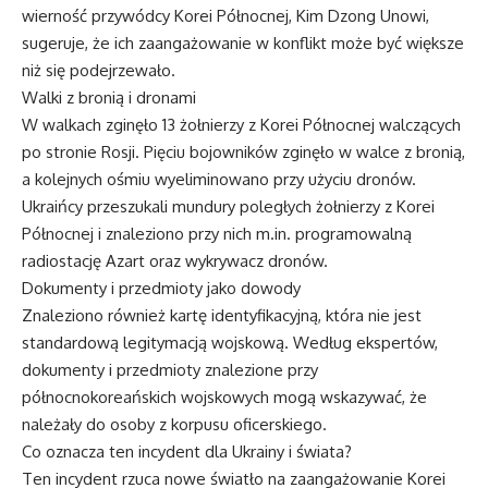
wierność przywódcy Korei Północnej, Kim Dzong Unowi,
sugeruje, że ich zaangażowanie w konflikt może być większe
niż się podejrzewało.
Walki z bronią i dronami
W walkach zginęło 13 żołnierzy z Korei Północnej walczących
po stronie Rosji. Pięciu bojowników zginęło w walce z bronią,
a kolejnych ośmiu wyeliminowano przy użyciu dronów.
Ukraińcy przeszukali mundury poległych żołnierzy z Korei
Północnej i znaleziono przy nich m.in. programowalną
radiostację Azart oraz wykrywacz dronów.
Dokumenty i przedmioty jako dowody
Znaleziono również kartę identyfikacyjną, która nie jest
standardową legitymacją wojskową. Według ekspertów,
dokumenty i przedmioty znalezione przy
północnokoreańskich wojskowych mogą wskazywać, że
należały do osoby z korpusu oficerskiego.
Co oznacza ten incydent dla Ukrainy i świata?
Ten incydent rzuca nowe światło na zaangażowanie Korei