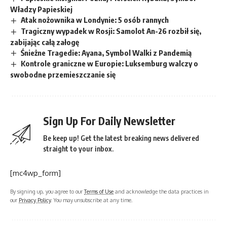
Władzy Papieskiej
Atak nożownika w Londynie: 5 osób rannych
Tragiczny wypadek w Rosji: Samolot An-26 rozbił się,
zabijając całą załogę
Śnieżne Tragedie: Ayana, Symbol Walki z Pandemią
Kontrole graniczne w Europie: Luksemburg walczy o
swobodne przemieszczanie się
Sign Up For Daily Newsletter
Be keep up! Get the latest breaking news delivered
straight to your inbox.
[mc4wp_form]
By signing up, you agree to our
Terms of Use
and acknowledge the data practices in
our
Privacy Policy
. You may unsubscribe at any time.