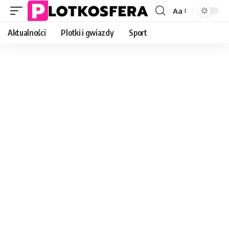
Aa
Font
Resizer
Aktualności
Plotki i gwiazdy
Sport