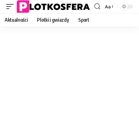
Aa
Font
Resizer
Aktualności
Plotki i gwiazdy
Sport