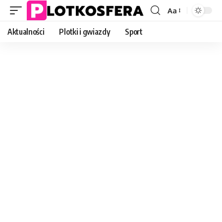
Aa
Font
Resizer
Aktualności
Plotki i gwiazdy
Sport