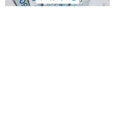
W Polsce, szczególnie w Warszawie, realizowany jest
innowacyjny projekt, który ma na celu ułatwić poruszanie się
po mieście, szczególnie dla osób niewidomych i
słabowidzących. System mikronawigacji VWOF (Wirtualny
Warszawski Obszar Funkcjonalny) to rozwiązanie, które już
zdobyło uznanie wśród mieszkańców i turystów.
Głównym celem projektu jest podniesienie jakości życia
mieszkańców i osób przyjezdnych, w tym turystów, poprzez
dostarczenie pakietu e-usług uławiających
wielopłaszczyznową interakcję z gminami i korzystanie z
usług publicznych przy wykorzystaniu technologii mobilnych.
System ma za zadanie ułatwić osobom z ograniczeniami
wzroku samodzielne poruszanie się i załatwianie spraw,
dzięki czemu mogą one zyskać większą niezależność w