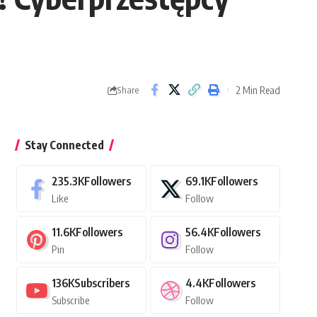
2 Min Read
Share
Stay Connected
235.3K
Followers
69.1K
Followers
Like
Follow
11.6K
Followers
56.4K
Followers
Pin
Follow
136K
Subscribers
4.4K
Followers
Subscribe
Follow