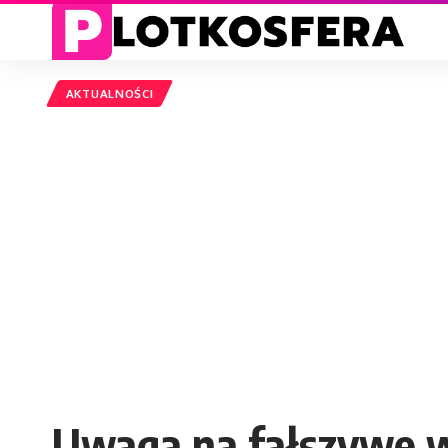
AKTUALNOŚCI
Uwaga na fałszywe w