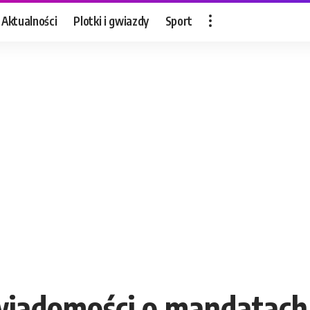
Aktualności
Plotki i gwiazdy
Sport
iadomości o mandatach!