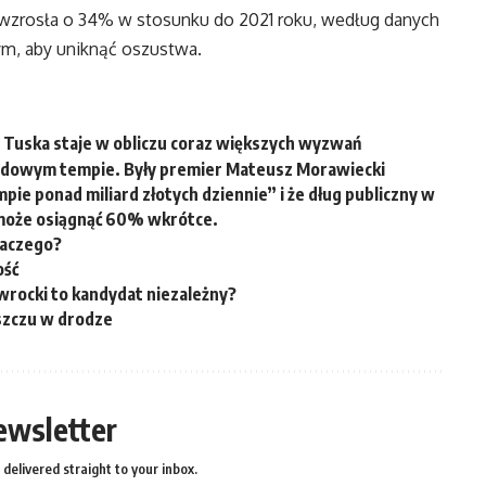
 wzrosła o 34% w stosunku do 2021 roku, według danych
m, aby uniknąć oszustwa.
 Tuska staje w obliczu coraz większych wyzwań
ordowym tempie. Były premier Mateusz Morawiecki
ie ponad miliard złotych dziennie” i że dług publiczny w
może osiągnąć 60% wkrótce.
laczego?
ość
rocki to kandydat niezależny?
szczu w drodze
ewsletter
delivered straight to your inbox.