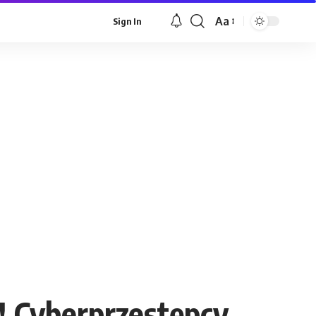
Aa
Sign In
Font
Resizer
 Cyberprzestępcy