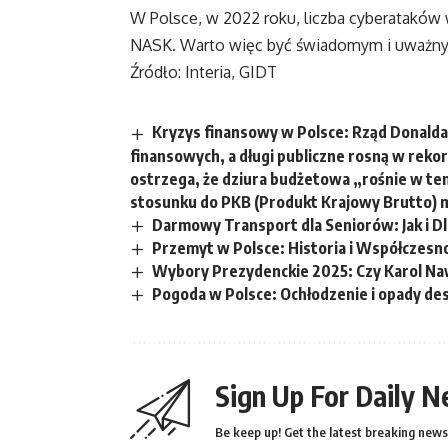
W Polsce, w 2022 roku, liczba cyberataków
NASK. Warto więc być świadomym i uważny
Źródło: Interia, GIDT
Kryzys finansowy w Polsce: Rząd Donalda
finansowych, a długi publiczne rosną w rek
ostrzega, że dziura budżetowa „rośnie w temp
stosunku do PKB (Produkt Krajowy Brutto) 
Darmowy Transport dla Seniorów: Jak i D
Przemyt w Polsce: Historia i Współczesn
Wybory Prezydenckie 2025: Czy Karol Naw
Pogoda w Polsce: Ochłodzenie i opady de
Sign Up For Daily N
Be keep up! Get the latest breaking news 