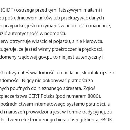
GIDT) ostrzega przed tymi fałszywymi mailami i
i za pośrednictwem linków lub przekazywać danych
 przypadku, jeśli otrzymałeś wiadomość o mandacie,
dzić autentyczność wiadomości.
rw otrzymuje właściciel pojazdu, a nie kierowca.
sugeruje, że jesteś winny przekroczenia prędkości,
 domeny rządowej gov.pl, to nie jest autentyczny i
śli otrzymałeś wiadomość o mandacie, skontaktuj się z
adomości. Nigdy nie dokonywać płatności za
nych poufnych do nieznanego adresata. Zgłoś
zpieczeństwa CERT Polska (pod numerem 8080).
za pośrednictwem internetowego systemu płatności, a
h naruszeń prowadzona jest w formie tradycyjnej, za
dnictwem elektronicznego biura obsługi klienta eBOK