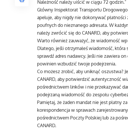
Należność należy uiścić w ciągu 72 godzin.”
Główny Inspektorat Transportu Drogowego (
apeluje, aby nigdy nie dokonywać płatnośc
poufnych do nieznanego adresata. W każdym
należy zwrócić się do CANARD, aby potwier
Warto również zauważyć, że wiadomość wpie
Dlatego, jeśli otrzymałeś wiadomość, która 
sprawdź adres nadawcy. Jeśli nie zawiera on
powinien wzbudzić twoje podejrzenia.
Co możesz zrobić, aby uniknąć oszustwa? Je
CANARD, aby potwierdzić autentyczność wi
pośrednictwem linków i nie przekazywać da
podejrzaną wiadomość do zespołu cyberbe
Pamiętaj, że żaden mandat nie jest płatny 
korespondencja w sprawach zarejestrowanyc
pośrednictwem Poczty Polskiej lub za pośre
CANARD.