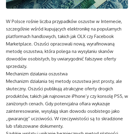
W Polsce rośnie liczba przypadków oszustw w Internecie,
szczególnie wśród kupujących elektronikę na popularnych
platformach handlowych, takich jak OLX czy Facebook
Marketplace. Oszuści opracowali nową, wyrafinowaną
metodę oszustwa, która polega na wysyłaniu skanów
dowodów osobistych, by uwiarygodnić fałszywe oferty
sprzedaży.
Mechanizm działania oszustwa
Mechanizm działania tej metody oszustwa jest prosty, ale
skuteczny. Oszuści publikują atrakcyjne oferty drogich
produktów, takich jak najnowsze iPhone’y czy konsolę PS5, w
zaniżonych cenach. Gdy potencjalna ofiara wykazuje
zainteresowanie, wysyłają skan dowodu osobistego jako
„gwarancję” uczciwości. W rzeczywistości są to skradzione
lub sfałszowane dokumenty.
Szybkie wpłaty i unikanie bezpiecznych metod płatności