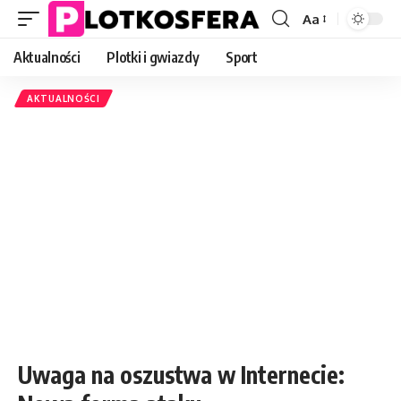
Aa
Font
Resizer
Aktualności
Plotki i gwiazdy
Sport
AKTUALNOŚCI
Uwaga na oszustwa w Internecie: