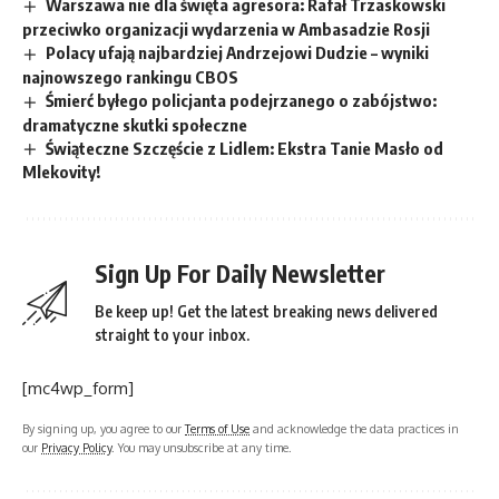
Warszawa nie dla święta agresora: Rafał Trzaskowski
przeciwko organizacji wydarzenia w Ambasadzie Rosji
Polacy ufają najbardziej Andrzejowi Dudzie – wyniki
najnowszego rankingu CBOS
Śmierć byłego policjanta podejrzanego o zabójstwo:
dramatyczne skutki społeczne
Świąteczne Szczęście z Lidlem: Ekstra Tanie Masło od
Mlekovity!
Sign Up For Daily Newsletter
Be keep up! Get the latest breaking news delivered
straight to your inbox.
[mc4wp_form]
By signing up, you agree to our
Terms of Use
and acknowledge the data practices in
our
Privacy Policy
. You may unsubscribe at any time.