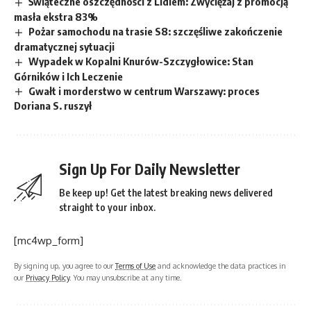
Świąteczne oszczędności z Lidlem: Zwyciężaj z promocją
masła ekstra 83%
Pożar samochodu na trasie S8: szczęśliwe zakończenie
dramatycznej sytuacji
Wypadek w Kopalni Knurów-Szczygłowice: Stan
Górników i Ich Leczenie
Gwałt i morderstwo w centrum Warszawy: proces
Doriana S. ruszył
Sign Up For Daily Newsletter
Be keep up! Get the latest breaking news delivered
straight to your inbox.
[mc4wp_form]
By signing up, you agree to our
Terms of Use
and acknowledge the data practices in
our
Privacy Policy
. You may unsubscribe at any time.