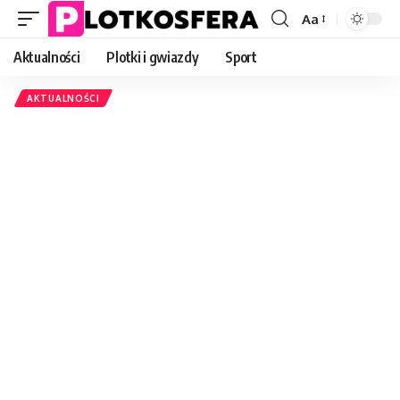
Aa
Font
Resizer
Aktualności
Plotki i gwiazdy
Sport
AKTUALNOŚCI