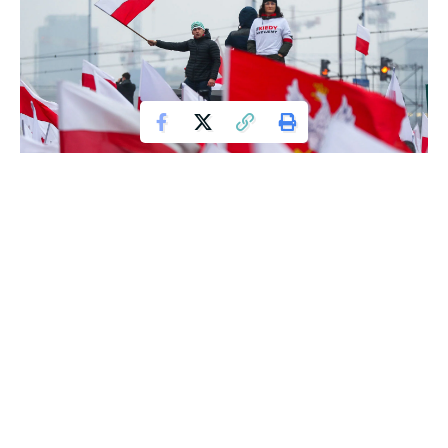
Mieszkańcy stolicy mogą odetchnąć z ulgą, ponieważ od 4
grudnia nastąpi istotny krok w kierunku normalizacji sytuacji
drogowej w Warszawie. Przywrócony zostanie ruch na
północnych jezdniach ulic Spacerowej i Goworka, co stanowi
ważny etap w przywracaniu płynności transportu
publicznego w centrze miasta.
Ten krok jest szczególnie ważny dla pasażerów komunikacji