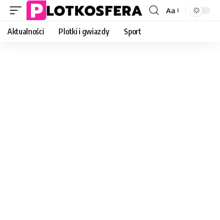
Aa
Font
Resizer
Aktualności
Plotki i gwiazdy
Sport