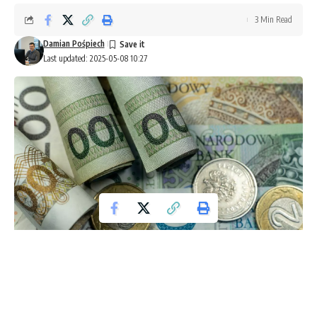
3 Min Read
Damian Pośpiech
Last updated: 2025-05-08 10:27
Jan Koral, najstarszy z braci, którzy stworzyli kultową markę
Koral, zmarł w wieku 81 lat. Cukiernia „Bajka”, od której