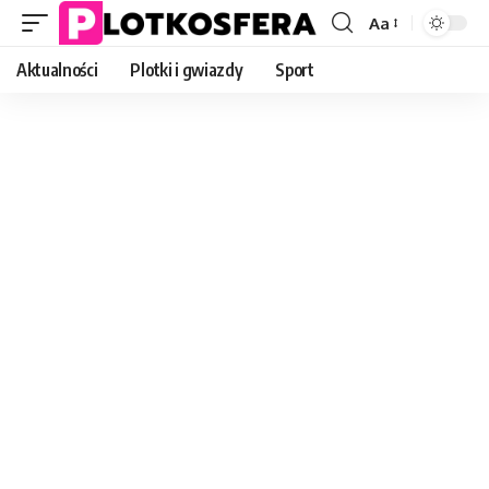
Aa
Font
Resizer
Aktualności
Plotki i gwiazdy
Sport