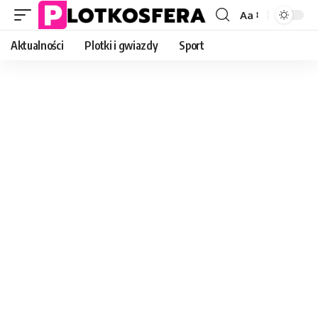
Aa
Font
Resizer
Aktualności
Plotki i gwiazdy
Sport