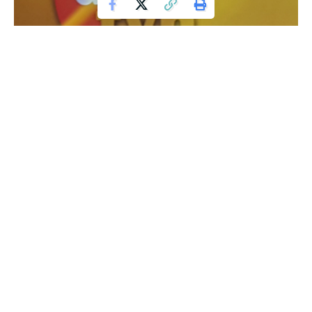
W obliczu rosnących kosztów życia, polskie gospodarstwa
domowe potrzebują wsparcia. W odpowiedzi na to
wyzwanie, kandydat na prezydenta, Karol Nawrocki,
zaprezentował w środę пакiet projektów ustaw, które mają
na celu ulżyć Polakom. Główne propozycje obejmują
obniżenie VAT na żywność, energię elektryczną oraz gaz.
Stymulowanie konsumpcji i ochrona budżetów domowych
Według Karola Nawrockiego, projekty te mają na celu
stymulowanie konsumpcji, jak również ochronę budżetów