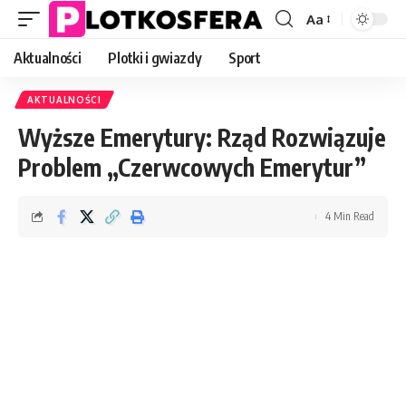
Aa
Font
Resizer
Aktualności
Plotki i gwiazdy
Sport
AKTUALNOŚCI
Wyższe Emerytury: Rząd Rozwiązuje
Problem „Czerwcowych Emerytur”
4 Min Read