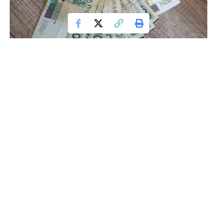
Wielu z nas trzyma w portfelu lub w domu „czarną
gotówkę” na wypadek nagłej potrzeby. Jednak warto
pamiętać, że banknoty mogą stracić swoją wartość w wyniku
uszkodzeń lub zniszczeń, co może spowodować poważne
kłopoty.
Według danych Narodowego Banku Polskiego, około 30%
Polaków przechowuje pieniądze w domu, z czego większość
to seniorzy. Problemem jest tu nie tylko fakt, że banknoty
mogą stracić wartość, ale także to, że seniorzy są najbardziej
narażeni na straty.
Uszkodzenia banknotów to poważny problem