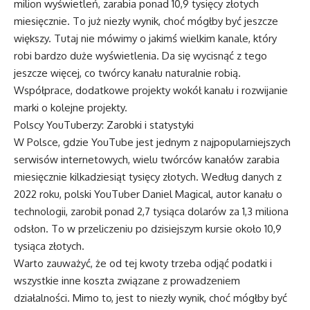
milion wyświetleń, zarabia ponad 10,9 tysięcy złotych
miesięcznie. To już niezły wynik, choć mógłby być jeszcze
większy. Tutaj nie mówimy o jakimś wielkim kanale, który
robi bardzo duże wyświetlenia. Da się wycisnąć z tego
jeszcze więcej, co twórcy kanału naturalnie robią.
Współprace, dodatkowe projekty wokół kanału i rozwijanie
marki o kolejne projekty.
Polscy YouTuberzy: Zarobki i statystyki
W Polsce, gdzie YouTube jest jednym z najpopularniejszych
serwisów internetowych, wielu twórców kanałów zarabia
miesięcznie kilkadziesiąt tysięcy złotych. Według danych z
2022 roku, polski YouTuber Daniel Magical, autor kanału o
technologii, zarobił ponad 2,7 tysiąca dolarów za 1,3 miliona
odsłon. To w przeliczeniu po dzisiejszym kursie około 10,9
tysiąca złotych.
Warto zauważyć, że od tej kwoty trzeba odjąć podatki i
wszystkie inne koszta związane z prowadzeniem
działalności. Mimo to, jest to niezły wynik, choć mógłby być