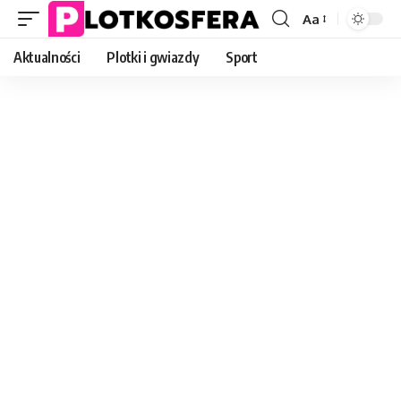
Aa
Font
Resizer
Aktualności
Plotki i gwiazdy
Sport