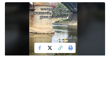
W dobie coraz bardziej zatłoczonych ulic i korków, dostawa
jedzenia przez Wisłę może wydawać się szalonym
pomysłem. Ale czy rzeczywiście jest to takie absurdalne?
Czy nietypowy sposób dostawy, który obejmuje transport
przez rzekę, może być przyszłością logistyki?
W godzinach szczytu, kiedy ulice są zapchane, dostawa