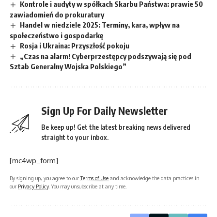
Kontrole i audyty w spółkach Skarbu Państwa: prawie 50
zawiadomień do prokuratury
Handel w niedziele 2025: Terminy, kara, wpływ na
społeczeństwo i gospodarkę
Rosja i Ukraina: Przyszłość pokoju
„Czas na alarm! Cyberprzestępcy podszywają się pod
Sztab Generalny Wojska Polskiego”
Sign Up For Daily Newsletter
Be keep up! Get the latest breaking news delivered
straight to your inbox.
[mc4wp_form]
By signing up, you agree to our
Terms of Use
and acknowledge the data practices in
our
Privacy Policy
. You may unsubscribe at any time.