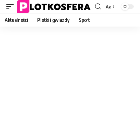
Aa
Font
Resizer
Aktualności
Plotki i gwiazdy
Sport