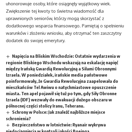
uhonorowuje osoby, które osiągnęły wyjątkowy wiek.
Zwiększenie tej kwoty to świetna wiadomość dla
uprawnionych seniorów, którzy mogą skorzystać z
dodatkowego wsparcia finansowego. Pamiętaj o spełnieniu
warunków i złożeniu wniosku, aby otrzymać ten zaszczytny
dodatek do swojej emerytury.
Napięcia na Bliskim Wschodzie: Ostatnie wydarzenia w
regionie Bliskiego Wschodu wskazują na eskalację napięć
między Irańską Gwardią Rewolucyjną a Siłami Obronnymi
Izraela. W poniedziałek, irańskie media państwowe
poinformowały, że Gwardia Rewolucyjna zaapelowała do
mieszkańców Tel Awiwu o natychmiastowe opuszczenie
miasta. Ten apel pojawił się tuż po tym, gdy Siły Obronne
Izraela (IDF) wezwały do ewakuacji dużego obszaru w
północnej części stolicy Iranu, Teheranu.
Schrony w Polsce: Jak znaleźć najbliższe miejsce
schronienia?
Bezpieczeństwo w lotnictwie: Ryanair wykrywa
niedociągnięcia w kontroli jakości Boeinga