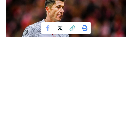
Lewandowski
FC Barcelona rozpoczęła sezon LaLiga 2024/2025 od
zwycięstwa 2:1 nad Valencią, a obie bramki dla
Katalończyków zdobył Robert Lewandowski. Mimo tego
pozytywnego startu, w klubie nie wszystko idzie zgodnie z
planem. Problemy organizacyjne oraz możliwe odejście
Ilkaya Gundogana, jednego z kluczowych zawodników, mogą