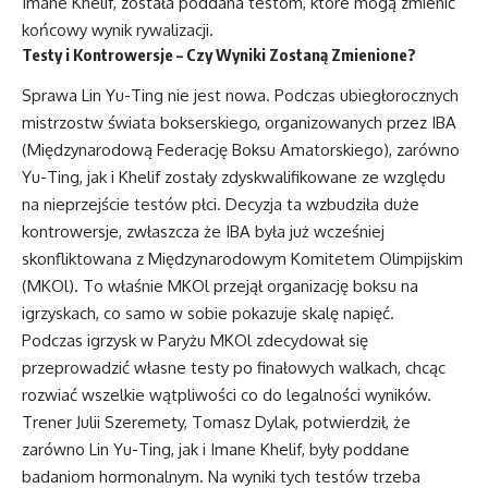
Imane Khelif, została poddana testom, które mogą zmienić
końcowy wynik rywalizacji.
Testy i Kontrowersje – Czy Wyniki Zostaną Zmienione?
Sprawa Lin Yu-Ting nie jest nowa. Podczas ubiegłorocznych
mistrzostw świata bokserskiego, organizowanych przez IBA
(Międzynarodową Federację Boksu Amatorskiego), zarówno
Yu-Ting, jak i Khelif zostały zdyskwalifikowane ze względu
na nieprzejście testów płci. Decyzja ta wzbudziła duże
kontrowersje, zwłaszcza że IBA była już wcześniej
skonfliktowana z Międzynarodowym Komitetem Olimpijskim
(MKOl). To właśnie MKOl przejął organizację boksu na
igrzyskach, co samo w sobie pokazuje skalę napięć.
Podczas igrzysk w Paryżu MKOl zdecydował się
przeprowadzić własne testy po finałowych walkach, chcąc
rozwiać wszelkie wątpliwości co do legalności wyników.
Trener Julii Szeremety, Tomasz Dylak, potwierdził, że
zarówno Lin Yu-Ting, jak i Imane Khelif, były poddane
badaniom hormonalnym. Na wyniki tych testów trzeba