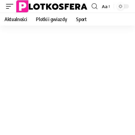
Aa
Font
Resizer
Aktualności
Plotki i gwiazdy
Sport