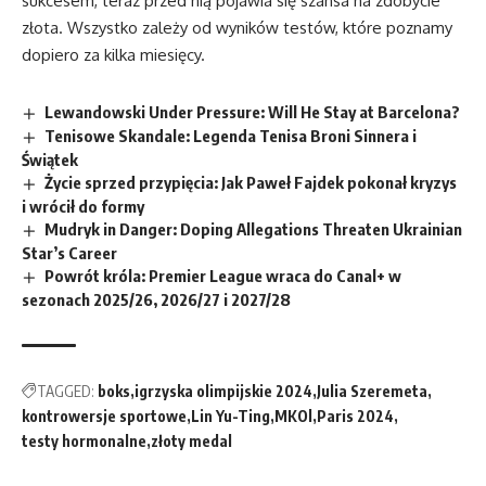
sukcesem, teraz przed nią pojawia się szansa na zdobycie
złota. Wszystko zależy od wyników testów, które poznamy
dopiero za kilka miesięcy.
Lewandowski Under Pressure: Will He Stay at Barcelona?
Tenisowe Skandale: Legenda Tenisa Broni Sinnera i
Świątek
Życie sprzed przypięcia: Jak Paweł Fajdek pokonał kryzys
i wrócił do formy
Mudryk in Danger: Doping Allegations Threaten Ukrainian
Star’s Career
Powrót króla: Premier League wraca do Canal+ w
sezonach 2025/26, 2026/27 i 2027/28
TAGGED:
boks
igrzyska olimpijskie 2024
Julia Szeremeta
kontrowersje sportowe
Lin Yu-Ting
MKOl
Paris 2024
testy hormonalne
złoty medal