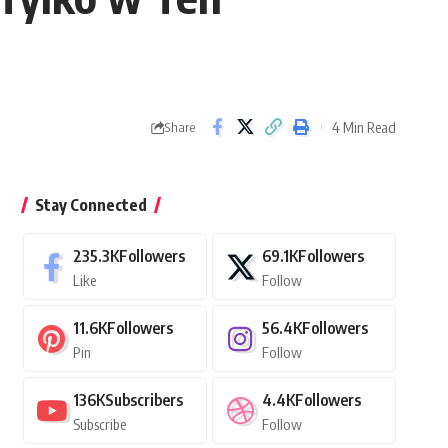
4 Min Read
Share
Stay Connected
235.3K
Followers
69.1K
Followers
Like
Follow
11.6K
Followers
56.4K
Followers
Pin
Follow
136K
Subscribers
4.4K
Followers
Subscribe
Follow