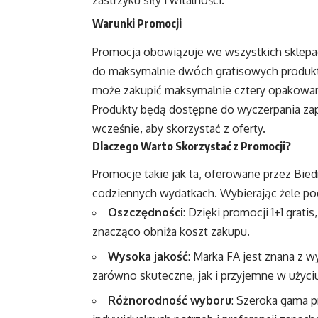
zastrzyku siły i witalności.
Warunki Promocji
Promocja obowiązuje we wszystkich sklepach
do maksymalnie dwóch gratisowych produktó
może zakupić maksymalnie cztery opakowania
Produkty będą dostępne do wyczerpania zap
wcześnie, aby skorzystać z oferty.
Dlaczego Warto Skorzystać z Promocji?
Promocje takie jak ta, oferowane przez Bied
codziennych wydatkach. Wybierając żele pod 
Oszczędności
: Dzięki promocji 1+1 grat
znacząco obniża koszt zakupu.
Wysoka jakość
: Marka FA jest znana z w
zarówno skuteczne, jak i przyjemne w użyci
Różnorodność wyboru
: Szeroka gama 