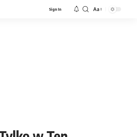
Aa
Sign In
Font
Resizer
 Tylko w Ten