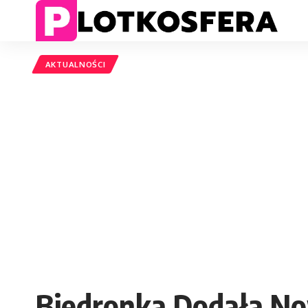
AKTUALNOŚCI
Biedronka Dodała Now