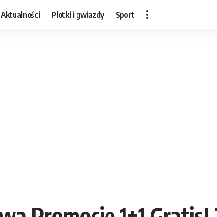
Aktualności
Plotki i gwiazdy
Sport
ą Promocję 1+1 Gratis!