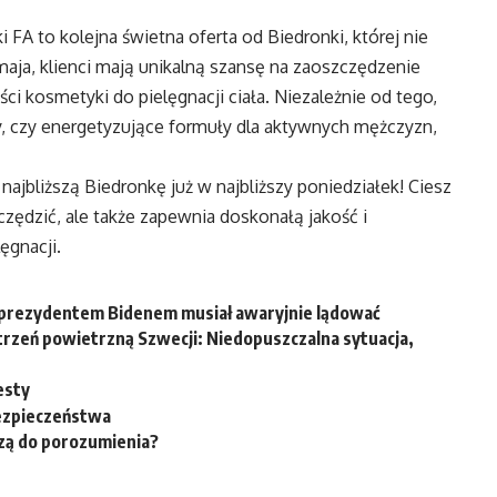
i FA to kolejna świetna oferta od Biedronki, której nie
maja, klienci mają unikalną szansę na zaoszczędzenie
ści kosmetyki do pielęgnacji ciała. Niezależnie od tego,
y, czy energetyzujące formuły dla aktywnych mężczyzn,
najbliższą Biedronkę już w najbliższy poniedziałek! Ciesz
czędzić, ale także zapewnia doskonałą jakość i
ęgnacji.
 prezydentem Bidenem musiał awaryjnie lądować
trzeń powietrzną Szwecji: Niedopuszczalna sytuacja,
esty
bezpieczeństwa
dzą do porozumienia?