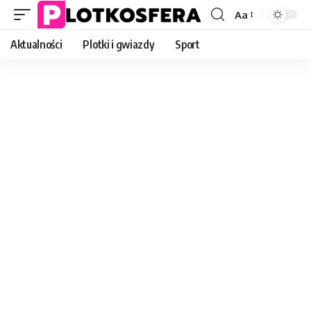
Aa
Font
Resizer
Aktualności
Plotki i gwiazdy
Sport