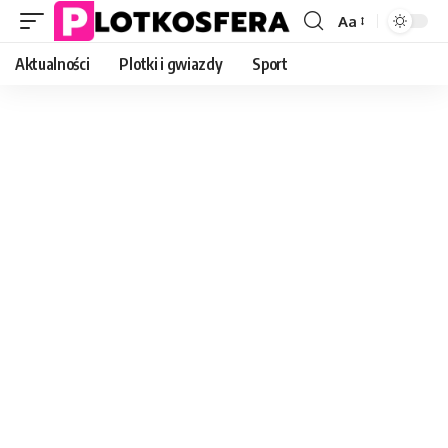
Aa
Font
Resizer
Aktualności
Plotki i gwiazdy
Sport