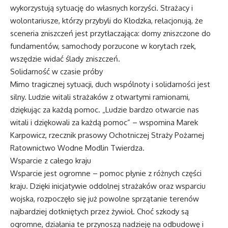
wykorzystują sytuację do własnych korzyści. Strażacy i
wolontariusze, którzy przybyli do Kłodzka, relacjonują, że
sceneria zniszczeń jest przytłaczająca: domy zniszczone do
fundamentów, samochody porzucone w korytach rzek,
wszędzie widać ślady zniszczeń.
Solidarność w czasie próby
Mimo tragicznej sytuacji, duch wspólnoty i solidarności jest
silny. Ludzie witali strażaków z otwartymi ramionami,
dziękując za każdą pomoc. „Ludzie bardzo otwarcie nas
witali i dziękowali za każdą pomoc” – wspomina Marek
Karpowicz, rzecznik prasowy Ochotniczej Straży Pożarnej
Ratownictwo Wodne Modlin Twierdza.
Wsparcie z całego kraju
Wsparcie jest ogromne – pomoc płynie z różnych części
kraju. Dzięki inicjatywie oddolnej strażaków oraz wsparciu
wojska, rozpoczęło się już powolne sprzątanie terenów
najbardziej dotkniętych przez żywioł. Choć szkody są
ogromne, działania te przynoszą nadzieję na odbudowę i