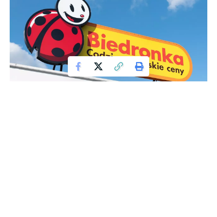
Biedronka Sklep
Od 23 do 25 września, klienci supermarketów Biedronka
będą mogli skorzystać z wyjątkowej promocji na mięso
mielone z łopatki wieprzowej marki „Kraina Mięs”, ważące
500 g. Co więcej, każde drugie opakowanie zostanie
udostępnione bezpłatnie!
Idealna okazja na pyszny obiad