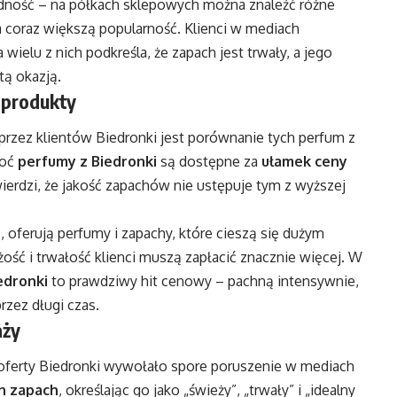
dność – na półkach sklepowych można znaleźć różne
 coraz większą popularność. Klienci w mediach
ielu z nich podkreśla, że zapach jest trwały, a jego
tą okazją.
 produkty
rzez klientów Biedronki jest porównanie tych perfum z
hoć
perfumy z Biedronki
są dostępne za
ułamek ceny
erdzi, że jakość zapachów nie ustępuje tym z wyższej
s
, oferują perfumy i zapachy, które cieszą się dużym
ość i trwałość klienci muszą zapłacić znacznie więcej. W
edronki
to prawdziwy hit cenowy – pachną intensywnie,
rzez długi czas.
aży
 oferty Biedronki wywołało spore poruszenie w mediach
en zapach
, określając go jako „świeży”, „trwały” i „idealny