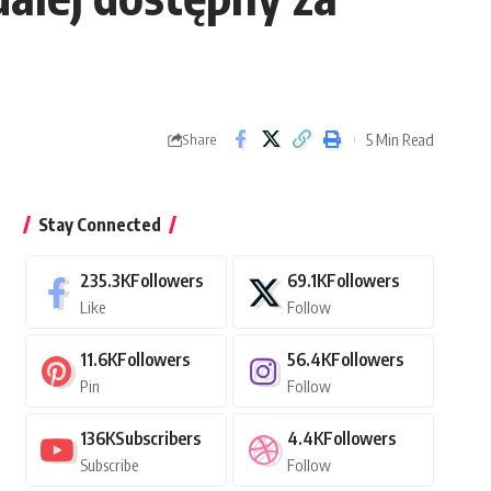
5 Min Read
Share
Stay Connected
235.3K
Followers
69.1K
Followers
Like
Follow
11.6K
Followers
56.4K
Followers
Pin
Follow
136K
Subscribers
4.4K
Followers
Subscribe
Follow