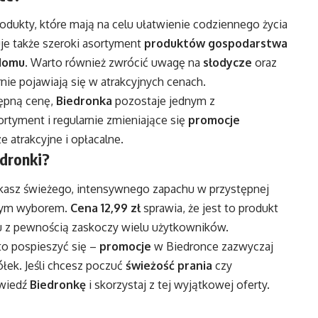
ukty, które mają na celu ułatwienie codziennego życia
ruje także szeroki asortyment
produktów gospodarstwa
domu
. Warto również zwrócić uwagę na
słodycze
oraz
rnie pojawiają się w atrakcyjnych cenach.
tępną cenę,
Biedronka
pozostaje jednym z
ortyment i regularnie zmieniające się
promocje
e atrakcyjne i opłacalne.
dronki?
zukasz świeżego, intensywnego zapachu w przystępnej
łym wyborem.
Cena 12,99 zł
sprawia, że jest to produkt
hu z pewnością zaskoczy wielu użytkowników.
to pospieszyć się –
promocje
w Biedronce zazwyczaj
ółek. Jeśli chcesz poczuć
świeżość prania
czy
dwiedź
Biedronkę
i skorzystaj z tej wyjątkowej oferty.