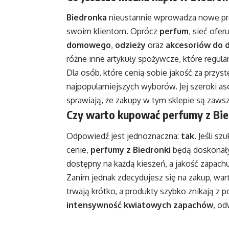
Biedronka
nieustannie wprowadza nowe prod
swoim klientom. Oprócz
perfum
, sieć ofe
domowego
,
odzieży
oraz
akcesoriów do 
różne inne artykuły spożywcze, które regula
Dla osób, które cenią sobie jakość za przys
najpopularniejszych wyborów. Jej szeroki as
sprawiają, że zakupy w tym sklepie są zawsz
Czy warto kupować perfumy z Bie
Odpowiedź jest jednoznaczna:
tak
. Jeśli s
cenie,
perfumy z Biedronki
będą doskona
dostępny na każdą kieszeń, a jakość zapac
Zanim jednak zdecydujesz się na zakup, war
trwają krótko, a produkty szybko znikają z p
intensywność kwiatowych zapachów
, o