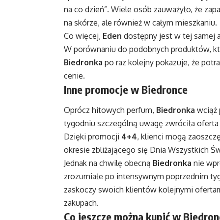
na co dzień”. Wiele osób zauważyło, że zapa
na skórze, ale również w całym mieszkaniu.
Co więcej,
Eden
dostępny jest w tej samej 
W porównaniu do podobnych produktów, który
Biedronka
po raz kolejny pokazuje, że potr
cenie.
Inne promocje w Biedronce
Oprócz hitowych perfum,
Biedronka
wciąż 
tygodniu szczególną uwagę zwróciła oferta
Dzięki promocji
4+4
, klienci mogą zaoszczę
okresie zbliżającego się Dnia Wszystkich Ś
Jednak na chwilę obecną
Biedronka
nie wpr
zrozumiałe po intensywnym poprzednim tygo
zaskoczy swoich klientów kolejnymi oferta
zakupach.
Co jeszcze można kupić w Biedro