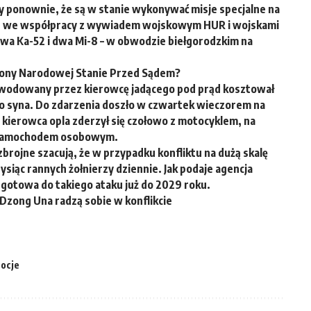
ły ponownie, że są w stanie wykonywać misje specjalne na
u, we współpracy z wywiadem wojskowym HUR i wojskami
dwa Ka-52 i dwa Mi-8 – w obwodzie biełgorodzkim na
brony Narodowej Stanie Przed Sądem?
wodowany przez kierowcę jadącego pod prąd kosztował
ego syna. Do zdarzenia doszło w czwartek wieczorem na
kierowca opla zderzył się czołowo z motocyklem, na
im samochodem osobowym.
brojne szacują, że w przypadku konfliktu na dużą skalę
ysiąc rannych żołnierzy dziennie. Jak podaje agencja
gotowa do takiego ataku już do 2029 roku.
 Dzong Una radzą sobie w konflikcie
ocje