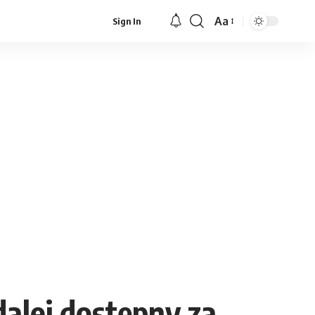
Aa
Sign In
Font
Resizer
alej dostępny za