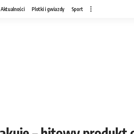
Aktualności
Plotki i gwiazdy
Sport
kuje – hitowy produkt d