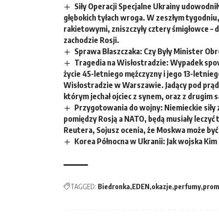
Siły Operacji Specjalne Ukrainy udowodni
głębokich tyłach wroga. W zeszłym tygodni
rakietowymi, zniszczyły cztery śmigłowce – 
zachodzie Rosji.
Sprawa Błaszczaka: Czy Były Minister O
Tragedia na Wisłostradzie: Wypadek spo
życie 45-letniego mężczyzny i jego 13-letni
Wisłostradzie w Warszawie. Jadący pod prąd 
którym jechał ojciec z synem, oraz z drug
Przygotowania do wojny: Niemieckie siły z
pomiędzy Rosją a NATO, będą musiały leczyć t
Reutera, Sojusz ocenia, że Moskwa może być 
Korea Północna w Ukranii: Jak wojska Kim
TAGGED:
Biedronka
EDEN
okazje
perfumy
prom