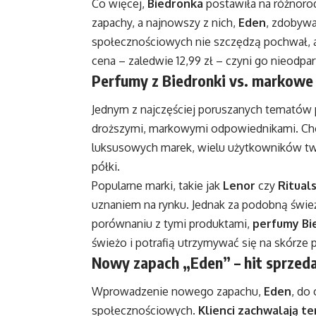
Co więcej,
Biedronka
postawiła na różnoro
zapachy, a najnowszy z nich,
Eden
, zdobywa
społecznościowych nie szczędzą pochwał, a w
cena – zaledwie 12,99 zł – czyni go nieodpar
Perfumy z Biedronki vs. markowe
Jednym z najczęściej poruszanych tematów p
droższymi, markowymi odpowiednikami. C
luksusowych marek, wielu użytkowników twi
półki.
Popularne marki, takie jak
Lenor
czy
Ritual
uznaniem na rynku. Jednak za podobną śwież
porównaniu z tymi produktami,
perfumy Bi
świeżo i potrafią utrzymywać się na skórze p
Nowy zapach „Eden” – hit sprzed
Wprowadzenie nowego zapachu,
Eden
, do
społecznościowych.
Klienci zachwalają t