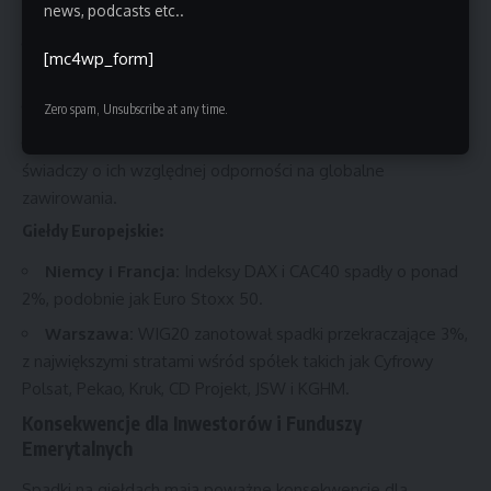
Giełdy Azjatyckie:
news, podcasts etc..
Tokio:
Nikkei 225 spadł o 13,5%, co stanowi największy
[mc4wp_form]
spadek od 1987 roku.
Seul:
Indeks KOSPI stracił 8,8%.
Zero spam, Unsubscribe at any time.
Chiny:
Indeksy chińskie spadły tylko o około 1,5%, co
świadczy o ich względnej odporności na globalne
zawirowania.
Giełdy Europejskie:
Niemcy i Francja:
Indeksy DAX i CAC40 spadły o ponad
2%, podobnie jak Euro Stoxx 50.
Warszawa:
WIG20 zanotował spadki przekraczające 3%,
z największymi stratami wśród spółek takich jak Cyfrowy
Polsat, Pekao, Kruk, CD Projekt, JSW i KGHM.
Konsekwencje dla Inwestorów i Funduszy
Emerytalnych
Spadki na giełdach mają poważne konsekwencje dla