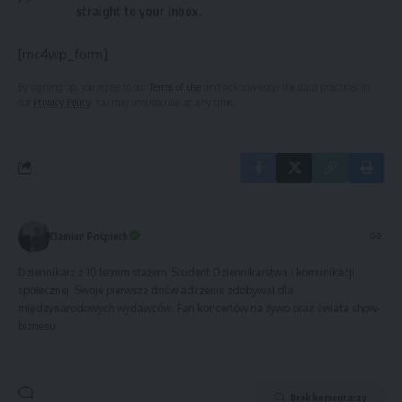
straight to your inbox.
[mc4wp_form]
By signing up, you agree to our
Terms of Use
and acknowledge the data practices in
our
Privacy Policy
. You may unsubscribe at any time.
Damian Pośpiech
Dziennikarz z 10 letnim stażem. Student Dziennikarstwa i komunikacji
społecznej. Swoje pierwsze doświadczenie zdobywał dla
międzynarodowych wydawców. Fan koncertów na żywo oraz świata show-
biznesu.
Brak komentarzy