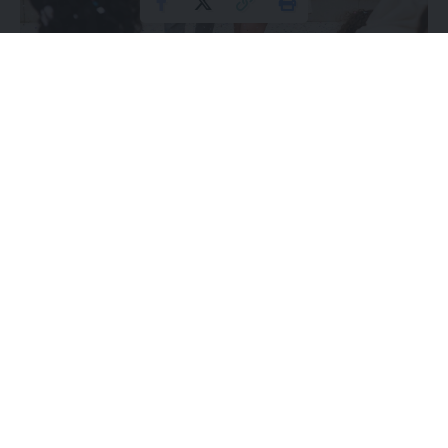
Wzrost kosztów organizacji wesel i inflacja wpływają na
decyzje gości weselnych dotyczące kwoty, którą powinni
wręczyć młodej parze w kopercie. Jakie są obecne standardy
i co sądzą na ten temat Polacy? Sprawdź najnowsze trendy i
rekomendacje!
Contents
Jakie Koszty Należy Uwzględnić?
Jakie Kwoty Wręczają Polacy?
Jaką Kwotę Wybrać?