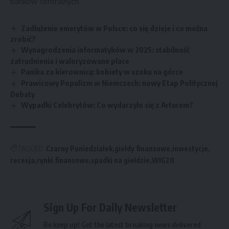
banków centralnych.
Zadłużenie emerytów w Polsce: co się dzieje i co można
zrobić?
Wynagrodzenia informatyków w 2025: stabilność
zatrudnienia i waloryzowane płace
Panika za kierownicą: kobiety w szoku na górce
Prawicowy Populizm w Niemczech: nowy Etap Politycznej
Debaty
Wypadki Celebrytów: Co wydarzyło się z Arturem?
TAGGED:
Czarny Poniedziałek
giełdy finansowe
inwestycje
recesja
rynki finansowe
spadki na giełdzie
WIG20
Sign Up For Daily Newsletter
Be keep up! Get the latest breaking news delivered