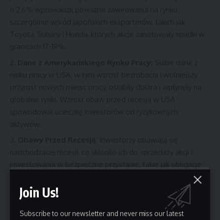
o 2,6% wprowadził poważne zawirowania na rynku,
szczególnie wśród japońskich eksporterów, takich jak
Toyota, Subaru i Honda, których akcje zanotowały spadki w
granicach 17-19%.
Dane z Amerykańskiego Rynku Pracy:
Słabe dane z
rynku pracy w USA, w tym wzrost bezrobocia i wolniejszy
przyrost nowych miejsc pracy, osłabiły dolara i wpłynęły na
globalne rynki. Wzrost obaw przed recesją w USA
spowodował ucieczkę inwestorów od ryzykownych
aktywów.
Obawy Przed Recesją:
Inwestorzy obawiają się
nadchodzącej recesji, co skłoniło ich do sprzedaży akcji i
inwestowania w bezpieczne przystanie, takie jak obligacje
skarbowe. Rentowność 10-letnich obligacji amerykańskich
spadła do najniższego poziomu od połowy 2023 roku.
Join Us!
Jak Czarny Poniedziałek Wpłynął na Rynki?
Subscribe to our newsletter and never miss our latest