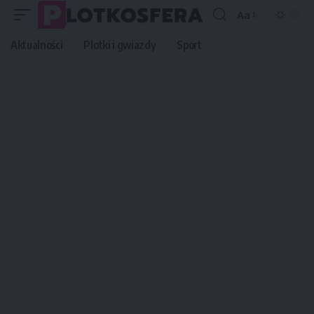
Aa
Font
Resizer
Aktualności
Plotki i gwiazdy
Sport