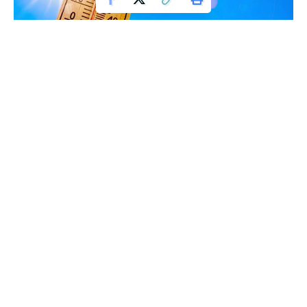
Nadchodzi gorące lato, a prognozy wskazują na możliwość
ustanowienia nowych rekordów temperatur. Synoptyk
Waldemar Skałba z Biura Meteo Cumulus potwierdza, że
średnia temperatura wakacyjnych miesięcy może być wyższa
niż w poprzednich latach.
Contents
Rekordowe Temperatury w Lipcu i Sierpniu
Prognozy na Lato 2024
Upały sięgające 40°C i Tropikalne Noce
Jak Radzić Sobie z Upałami?