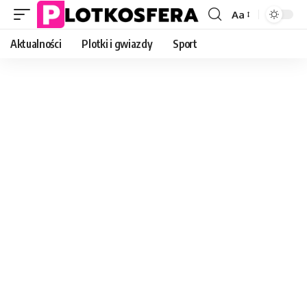
Aa
Font
Resizer
Aktualności
Plotki i gwiazdy
Sport