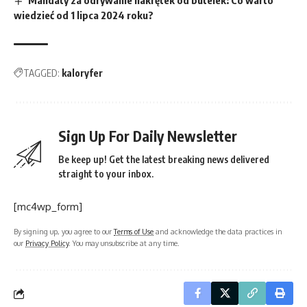
Mandaty za odrywanie nakrętek od butelek: Co warto
wiedzieć od 1 lipca 2024 roku?
TAGGED:
kaloryfer
Sign Up For Daily Newsletter
Be keep up! Get the latest breaking news delivered
straight to your inbox.
[mc4wp_form]
By signing up, you agree to our
Terms of Use
and acknowledge the data practices in
our
Privacy Policy
. You may unsubscribe at any time.