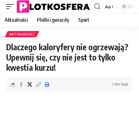
Aa
Font
Resizer
Aktualności
Plotki i gwiazdy
Sport
AKTUALNOŚCI
Dlaczego kaloryfery nie ogrzewają?
Upewnij się, czy nie jest to tylko
kwestia kurzu!
2 Min Read