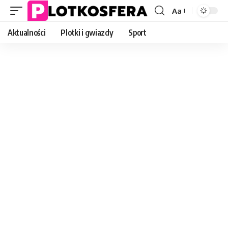
Aa
Font
Resizer
Aktualności
Plotki i gwiazdy
Sport