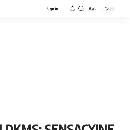
Aa
Sign In
Font
Resizer
I DKMS: SENSACYJNE