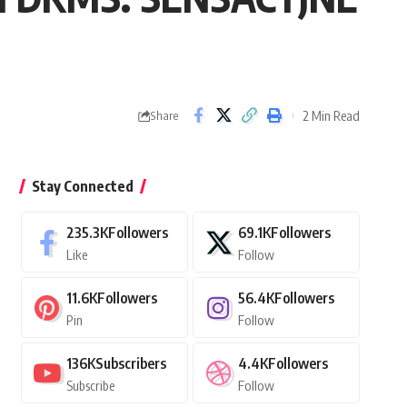
2 Min Read
Share
Stay Connected
235.3K
Followers
69.1K
Followers
Like
Follow
11.6K
Followers
56.4K
Followers
Pin
Follow
136K
Subscribers
4.4K
Followers
Subscribe
Follow