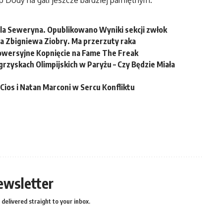
p Dody na gali jeszcze bardziej pamiętnym.
la Seweryna. Opublikowano Wyniki sekcji zwłok
a Zbigniewa Ziobry. Ma przerzuty raka
rowersyjne Kopnięcie na Fame The Freak
rzyskach Olimpijskich w Paryżu – Czy Będzie Miała
ios i Natan Marconi w Sercu Konfliktu
ewsletter
delivered straight to your inbox.