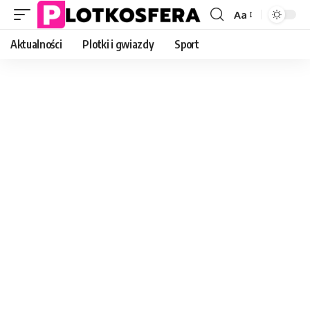
Aa
Font
Resizer
Aktualności
Plotki i gwiazdy
Sport