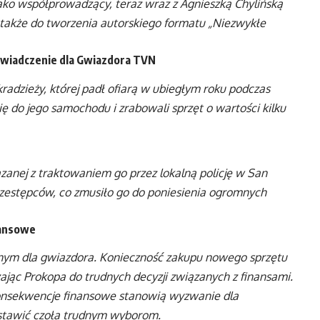
ako współprowadzący, teraz wraz z Agnieszką Chylińską
ił także do tworzenia autorskiego formatu „Niezwykłe
świadczenie dla Gwiazdora TVN
radzieży, której padł ofiarą w ubiegłym roku podczas
ię do jego samochodu i zrabowali sprzęt o wartości kilku
zanej z traktowaniem go przez lokalną policję w San
rzestępców, co zmusiło go do poniesienia ogromnych
nansowe
cznym dla gwiazdora. Konieczność zakupu nowego sprzętu
zając Prokopa do trudnych decyzji związanych z finansami.
konsekwencje finansowe stanowią wyzwanie dla
 stawić czoła trudnym wyborom.