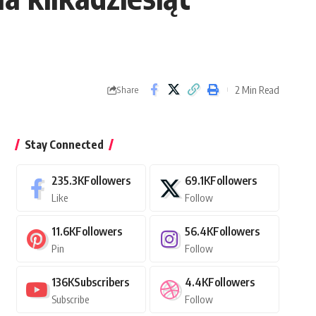
2 Min Read
Share
Stay Connected
235.3K
Followers
69.1K
Followers
Like
Follow
11.6K
Followers
56.4K
Followers
Pin
Follow
136K
Subscribers
4.4K
Followers
Subscribe
Follow