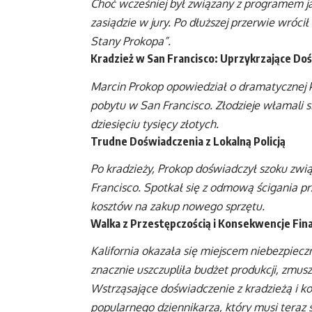
Choć wcześniej był związany z programem j
zasiądzie w jury. Po dłuższej przerwie wróc
Stany Prokopa”.
Kradzież w San Francisco: Uprzykrzające Do
Marcin Prokop opowiedział o dramatycznej k
pobytu w San Francisco. Złodzieje włamali s
dziesięciu tysięcy złotych.
Trudne Doświadczenia z Lokalną Policją
Po kradzieży, Prokop doświadczył szoku zwią
Francisco. Spotkał się z odmową ścigania p
kosztów na zakup nowego sprzętu.
Walka z Przestępczością i Konsekwencje Fi
Kalifornia okazała się miejscem niebezpie
znacznie uszczupliła budżet produkcji, zmus
Wstrząsające doświadczenie z kradzieżą i 
popularnego dziennikarza, który musi teraz