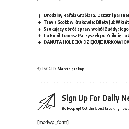
Urodziny Rafała Grabiasa. Ostatni partne
Travis Scott w Krakowie: Bilety Już Wkró
Szokujący obrót spraw wokół Buddy: Jego 
Co Robił Tomasz Parzyszek po Zniknięci
DANUTA HOLECKA DZIĘKUJE JURKOWI O
TAGGED:
Marcin prokop
Sign Up For Daily N
Be keep up! Get the latest breaking news 
[mc4wp_form]