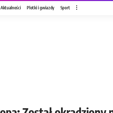
Aktualności
Plotki i gwiazdy
Sport
pa: Został okradziony n