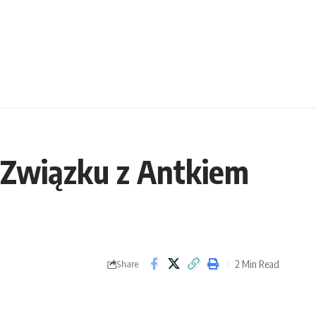
 Związku z Antkiem
2 Min Read
Share