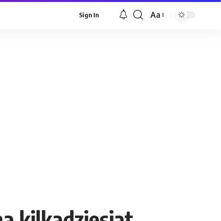
Aa
Sign In
Font
Resizer
a kilkadziesiąt