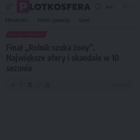
Aa
Font
Resizer
Aktualności
Plotki i gwiazdy
Sport
PLOTKI I GWIAZDY
Finał „Rolnik szuka żony”.
Największe afery i skandale w 10
sezonie
5 Min Read