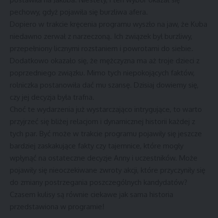
pechowy, gdyż pojawiła się burzliwa afera.
Dopiero w trakcie kręcenia programu wyszło na jaw, że Kuba
niedawno zerwał z narzeczoną. Ich związek był burzliwy,
przepełniony licznymi rozstaniem i powrotami do siebie.
Dodatkowo okazało się, że mężczyzna ma aż troje dzieci z
poprzedniego związku. Mimo tych niepokojących faktów,
rolniczka postanowiła dać mu szansę. Dzisiaj dowiemy się,
czy jej decyzja była trafna.
Choć te wydarzenia już wystarczająco intrygujące, to warto
przyjrzeć się bliżej relacjom i dynamicznej historii każdej z
tych par. Być może w trakcie programu pojawiły się jeszcze
bardziej zaskakujące fakty czy tajemnice, które mogły
wpłynąć na ostateczne decyzje Anny i uczestników. Może
pojawiły się nieoczekiwane zwroty akcji, które przyczyniły się
do zmiany postrzegania poszczególnych kandydatów?
Czasem kulisy są równie ciekawe jak sama historia
przedstawiona w programie!