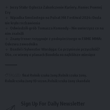
Jerzy Stuhr Ogłasza Zakończenie Kariery. Koniec Pewnej
Ery
Wpadka Smolastego na Polsat Hit Festiwal 2024: Doda
nie kryła rozbawienia
Odwiedzili grób Tomasza Komendy – Nie uwierzysz co na
nim znaleźli
Znany trener rezygnuje z podopiecznego w FAME MMA:
Odezwa zawodnika
Boxdel i Sylwester Wardęga: Co przyniesie przyszłość?
Oto, co wiemy o planach Boxdela na najbliższe miesiące
TAGGED:
finał Rolnik szuka żony
Rolnik szuka żony
Rolnik szuka żony 10 sezon
Rolnik szuka żony skandale
Sign Up For Daily Newsletter