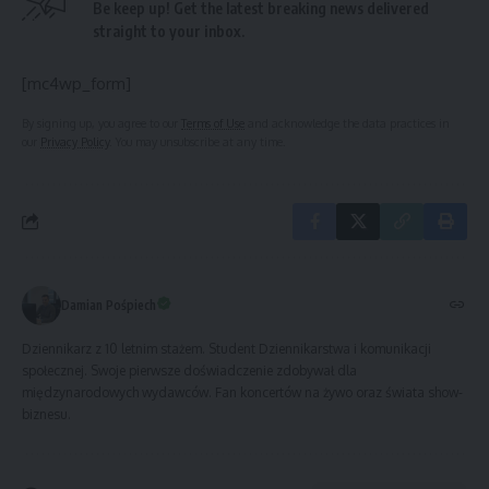
Be keep up! Get the latest breaking news delivered
straight to your inbox.
[mc4wp_form]
By signing up, you agree to our
Terms of Use
and acknowledge the data practices in
our
Privacy Policy
. You may unsubscribe at any time.
Damian Pośpiech
Dziennikarz z 10 letnim stażem. Student Dziennikarstwa i komunikacji
społecznej. Swoje pierwsze doświadczenie zdobywał dla
międzynarodowych wydawców. Fan koncertów na żywo oraz świata show-
biznesu.