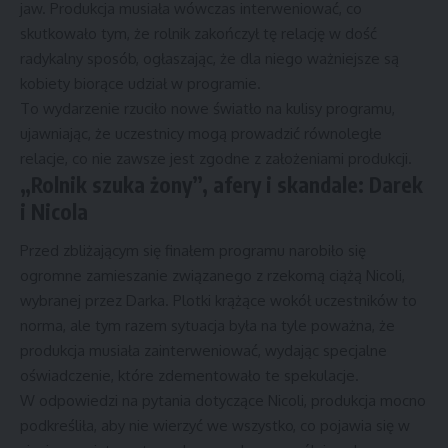
jaw. Produkcja musiała wówczas interweniować, co
skutkowało tym, że rolnik zakończył tę relację w dość
radykalny sposób, ogłaszając, że dla niego ważniejsze są
kobiety biorące udział w programie.
To wydarzenie rzuciło nowe światło na kulisy programu,
ujawniając, że uczestnicy mogą prowadzić równoległe
relacje, co nie zawsze jest zgodne z założeniami produkcji.
„Rolnik szuka żony”, afery i skandale: Darek
i Nicola
Przed zbliżającym się finałem programu narobiło się
ogromne zamieszanie związanego z rzekomą ciążą Nicoli,
wybranej przez Darka. Plotki krążące wokół uczestników to
norma, ale tym razem sytuacja była na tyle poważna, że
produkcja musiała zainterweniować, wydając specjalne
oświadczenie, które zdementowało te spekulacje.
W odpowiedzi na pytania dotyczące Nicoli, produkcja mocno
podkreśliła, aby nie wierzyć we wszystko, co pojawia się w