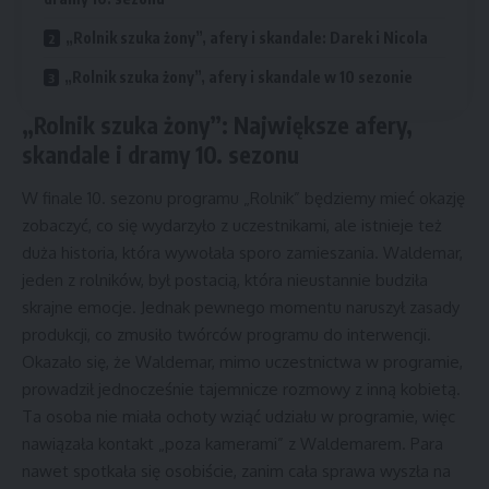
„Rolnik szuka żony”, afery i skandale: Darek i Nicola
„Rolnik szuka żony”, afery i skandale w 10 sezonie
„Rolnik szuka żony”: Największe afery,
skandale i dramy 10. sezonu
W finale 10. sezonu programu „Rolnik” będziemy mieć okazję
zobaczyć, co się wydarzyło z uczestnikami, ale istnieje też
duża historia, która wywołała sporo zamieszania. Waldemar,
jeden z rolników, był postacią, która nieustannie budziła
skrajne emocje. Jednak pewnego momentu naruszył zasady
produkcji, co zmusiło twórców programu do interwencji.
Okazało się, że Waldemar, mimo uczestnictwa w programie,
prowadził jednocześnie tajemnicze rozmowy z inną kobietą.
Ta osoba nie miała ochoty wziąć udziału w programie, więc
nawiązała kontakt „poza kamerami” z Waldemarem. Para
nawet spotkała się osobiście, zanim cała sprawa wyszła na