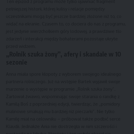
Ten epizod z programu może tylko ujawniać fragment
pełniejszej historii, której kulisy i relacje pomiędzy
uczestnikami mogą być jeszcze bardziej złożone niż to, co
widać na ekranie. Czasem to, co dociera do nas z programu,
jest jedynie wierzchołkiem góry lodowej, a prawdziwe tło
zdarzeń i interakcji między bohaterami pozostaje ukryte
przed widzem.
„Rolnik szuka żony”, afery i skandale w 10
sezonie
Anna miała spore kłopoty z wyborem swojego idealnego
partnera rolniczego. Już na wstępie Bartek wyjawił swoje
marzenie o występie w programie „Rolnik szuka żony”.
Żartował żwawo, wspominając swoje starania o randkę z
Kamilą Boś z poprzedniej edycji, twierdząc, że „pomidory
malinowe smakują mu bardziej niż pieczarki”. Nie tylko
Kamilę miał na celowniku – próbował także podbić serce
Klaudii. Jednakże Ania nie dostrzegła w nim szczerości i
postawiła na Jakuba. Niestety, i ten wybór okazał się