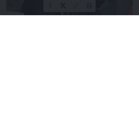
Bruce Willis
Stan Bruce’a Willisa, dotkniętego ciężką i nieuleczalną
chorobą, znacząco uległ zmianie w ciągu ostatnich kilku lat.
Aktualne wieści dotyczące jego stanu zdrowia wzbudzają
głęboki smutek, szczególnie z uwagi na zbliżające się święta.
To będą dla rodziny bardzo trudne i bolesne dni.
Contents
Na co choruje Bruce Willis?
W jakim stanie jest Bruce Willis? Nowe informacje
Stan zdrowia Bruca Willisa? Rodzina przekazała nowe