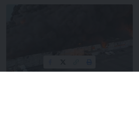
Marywilska 44
Sprawa pożarów, które dotknęły Warszawę w kwietniu i
maju, w tym tragiczny pożar hali targowej Marywilska 44,
nabiera coraz poważniejszego charakteru. Prokuratura
Krajowa prowadzi obecnie dwa śledztwa, z czego w jednym
postawiono już zarzuty o udział w grupie przestępczej
mającej na celu popełnianie przestępstw terrorystycznych.