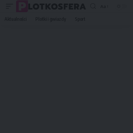
Aa
Font
Resizer
Aktualności
Plotki i gwiazdy
Sport