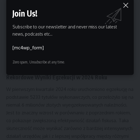
odbiornika nie jest wystarczające do nałożenia kary –
Join Us!
urządzenie musi być sprawne i gotowe do odbioru sygnału.
Konsekwencje Nieuregulowania Abonamentu RTV
Subscribe to our newsletter and never miss our latest
Osoby, które nie rejestrują swoich odbiorników lub nie płacą
news, podcasts etc..
abonamentu, mogą spodziewać się surowych kar. Kara za
brak rejestracji lub niepłacenie abonamentu może wynieść
[mc4wp_form]
30-krotność miesięcznej stawki, co przekracza 800 zł.
Dłużnicy są również zobowiązani do uregulowania wszelkich
Zero spam, Unsubscribe at any time.
zaległości, co może sumować się do znacznych kwot.
Rekordowe Wyniki Egzekucji w 2024 Roku
W pierwszym kwartale 2024 roku uruchomiono egzekucję na
podstawie 5233 tytułów wykonawczych, co przełożyło się na
niemal 6 milionów złotych wyegzekwowanych należności.
Jest to znaczny wzrost w porównaniu z poprzednim rokiem,
co pokazuje zwiększoną efektywność działań fiskusa. Taka
skuteczność może wynikać zarówno z bardziej intensywnych
działań urzędów, jak i z lepszej współpracy między różnymi