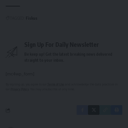
TAGGED:
Fiskus
Sign Up For Daily Newsletter
Be keep up! Get the latest breaking news delivered
straight to your inbox.
[mc4wp_form]
By signing up, you agree to our
Terms of Use
and acknowledge the data practices in
our
Privacy Policy
. You may unsubscribe at any time.