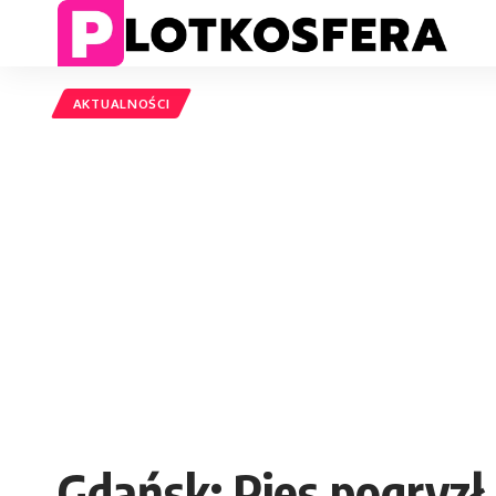
AKTUALNOŚCI
Gdańsk: Pies pogryzł 