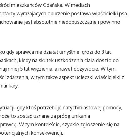
wśród mieszkańców Gdańska. W mediach
ntarzy wyrażających oburzenie postawą właścicielki psa.
achowanie jest absolutnie niedopuszczalne i powinno
u gdy sprawca nie działał umyślnie, grozi do 3 lat
adkach, kiedy na skutek uszkodzenia ciała doszło do
ajmniej 5 lat więzienia, a nawet dożywocie. W tym
ci zdarzenia, w tym także aspekt ucieczki właścicielki z
ar kary.
sytuacji, gdy ktoś potrzebuje natychmiastowej pomocy,
oże to zostać uznane za próbę unikania
prawcę. W tym kontekście, szybkie zgłoszenie się na
potencjalnych konsekwencji.