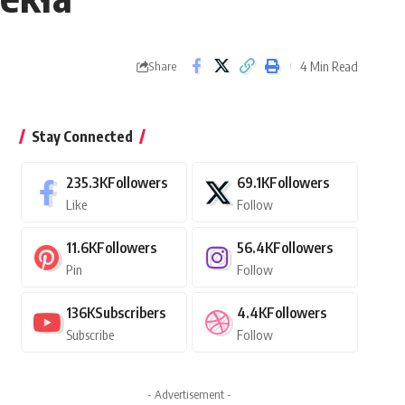
4 Min Read
Share
Stay Connected
235.3K
Followers
69.1K
Followers
Like
Follow
11.6K
Followers
56.4K
Followers
Pin
Follow
136K
Subscribers
4.4K
Followers
Subscribe
Follow
- Advertisement -