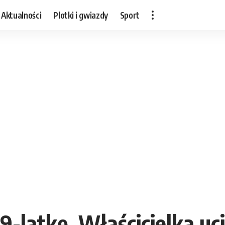
Aktualności
Plotki i gwiazdy
Sport
9-latkę. Właścicielka uc