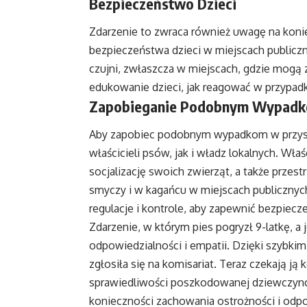
Bezpieczeństwo Dzieci
Zdarzenie to zwraca również uwagę na kon
bezpieczeństwa dzieci w miejscach publicz
czujni, zwłaszcza w miejscach, gdzie mogą 
edukowanie dzieci, jak reagować w przypad
Zapobieganie Podobnym Wypad
Aby zapobiec podobnym wypadkom w przyszł
właścicieli psów, jak i władz lokalnych. Wła
socjalizację swoich zwierząt, a także prze
smyczy i w kagańcu w miejscach publiczny
regulacje i kontrole, aby zapewnić bezpie
Zdarzenie, w którym pies pogryzł 9-latkę, a j
odpowiedzialności i empatii. Dzięki szybkim 
zgłosiła się na komisariat. Teraz czekają j
sprawiedliwości poszkodowanej dziewczynce 
konieczności zachowania ostrożności i odpo