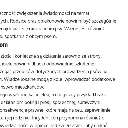
ieczność zwiększenia świadomości na temat
nych. Rodzice oraz opiekunowie powinni być szczególnie
znajdować się nieznane im psy. Ważne jest również
ku spotkania z obcym psem.
kom
ości, konieczne są działania zarówno ze strony
ściciele powinni dbać o odpowiednie szkolenie i
strzegać przepisów dotyczących prowadzenia psów na
ch. Władze lokalne mogą z kolei wprowadzać dodatkowe
czeństwo mieszkańców.
ego właścicielka uciekła, to tragiczny przykład braku
działaniom policji i presji społecznej, sprawczyni
ą konsekwencje prawne, które mają na celu zapewnienie
i jej rodzinie. Incydent ten przypomina również o
wiedzialności w opiece nad zwierzętami, aby unikać