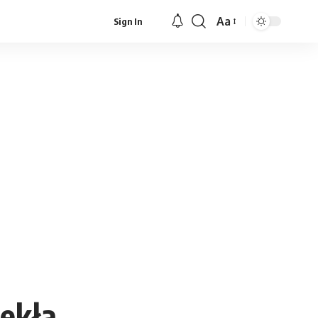
Aa
Sign In
Font
Resizer
iekła