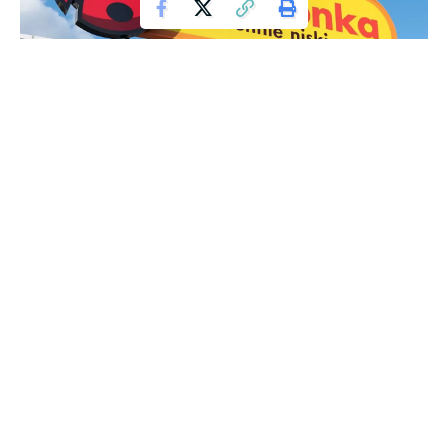
Biedronka Sklep
Biedronka, jedna z najpopularniejszych sieci supermarketów
w Polsce, przygotowuje się do kolejnej serii atrakcyjnych
ofert, które mają ułatwić klientom oszczędzanie na
codziennych wydatkach. Już w nadchodzący poniedziałek
rusza kolejna edycja „Megaokazji”, obiecująca znaczące
obniżki cen na wybrane produkty spożywcze.
Contents
Szansa na Oszczędności