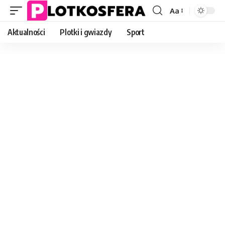
Aa
Font
Resizer
Aktualności
Plotki i gwiazdy
Sport