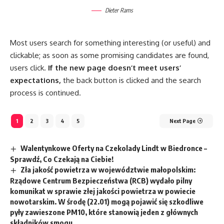
Dieter Rams
Most users search for something interesting
(or useful) and
clickable; as soon as some promising candidates are found,
users click.
If the new page doesn’t meet users’
expectations,
the back button is clicked and the search
process is continued.
1
2
3
4
5
Next Page
Walentynkowe Oferty na Czekolady Lindt w Biedronce –
Sprawdź, Co Czekają na Ciebie!
Zła jakość powietrza w województwie małopolskim:
Rządowe Centrum Bezpieczeństwa (RCB) wydało pilny
komunikat w sprawie złej jakości powietrza w powiecie
nowotarskim. W środę (22.01) mogą pojawić się szkodliwe
pyły zawieszone PM10, które stanowią jeden z głównych
składników smogu.