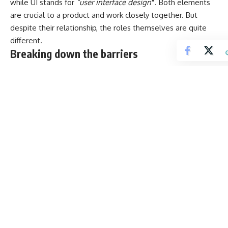
while UI stands for
“user interface design
”
. Both elements
are crucial to a product and work closely together. But
despite their relationship,
the roles themselves
are quite
different.
Breaking down the barriers
Design is not the end-all solution to all of the worlds
problems
— but with the right thinking and application, it
can definitely be a good beginning to start tackling them.
Wybory w Polsce: Ostatnie Sondaże
Podwyższona czujność: Incydent na lotnisku Chopina
objawia słabości polskich systemów cyberbezpieczeństwa
Makabryczne odkrycie w Sokołowie Podlaskim: 86-letnia
kobieta znaleziona martwa w szafie
Zaginienia w Polsce: co czynimy, aby je zmniejszyć?
Uwaga! Terminy składania wniosków o 500+ już tuż, tuż!