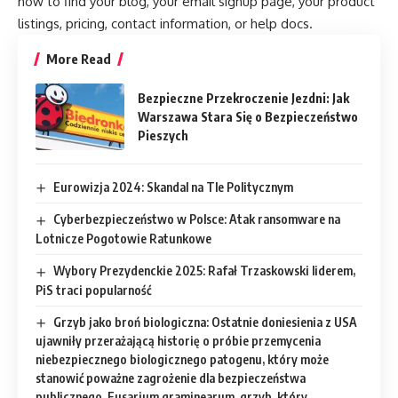
how to find your blog, your email signup page, your product
listings, pricing, contact information, or help docs.
More Read
Bezpieczne Przekroczenie Jezdni: Jak
Warszawa Stara Się o Bezpieczeństwo
Pieszych
Eurowizja 2024: Skandal na Tle Politycznym
Cyberbezpieczeństwo w Polsce: Atak ransomware na
Lotnicze Pogotowie Ratunkowe
Wybory Prezydenckie 2025: Rafał Trzaskowski liderem,
PiS traci popularność
Grzyb jako broń biologiczna: Ostatnie doniesienia z USA
ujawniły przerażającą historię o próbie przemycenia
niebezpiecznego biologicznego patogenu, który może
stanowić poważne zagrożenie dla bezpieczeństwa
publicznego. Fusarium graminearum, grzyb, który