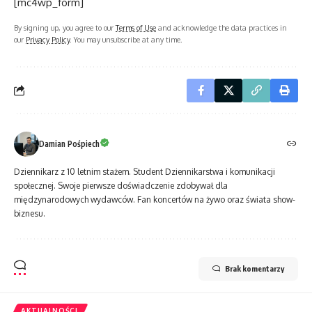
[mc4wp_form]
By signing up, you agree to our
Terms of Use
and acknowledge the data practices in
our
Privacy Policy
. You may unsubscribe at any time.
Damian Pośpiech
Dziennikarz z 10 letnim stażem. Student Dziennikarstwa i komunikacji
społecznej. Swoje pierwsze doświadczenie zdobywał dla
międzynarodowych wydawców. Fan koncertów na żywo oraz świata show-
biznesu.
Brak komentarzy
AKTUALNOŚCI