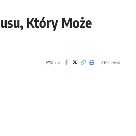
tusu, Który Może
2 Min Read
Share