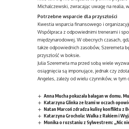
Michalczewski, zwracając uwagę na realia,
Potrzebne wsparcie dla przyszłości
Kwestia wsparcia finansowego i organizacyjn
Współpraca z odpowiednimi trenerami i spo
międzynarodowej. W obecnych czasach, gdzie
także odpowiednich zasobów, Szeremeta będ
przyszłość w boksie.
Julia Szeremeta ma przed sobą wiele wyzwa
osiągnięcia są imponujące, jednak czy zdoła
Angeles, zależy od wielu czynników, w tym 
Anna Mucha pokazała bałagan w domu. Mus
Katarzyna Glinka ze łzami w oczach opowi
Natan Marcoń zdradza kulisy konfliktu z B
Katarzyna Grochola: Walka z Rakiem i Wy
Monika o rozstaniu z Sylwestrem: „Nic n