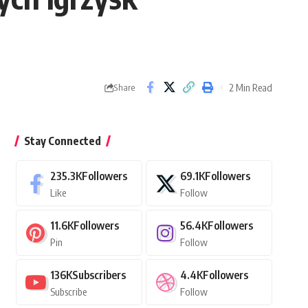
2 Min Read
Share
Stay Connected
235.3K
Followers
69.1K
Followers
Like
Follow
11.6K
Followers
56.4K
Followers
Pin
Follow
136K
Subscribers
4.4K
Followers
Subscribe
Follow