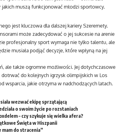
 w jakich muszą funkcjonować młodzi sportowcy.
ego jest kluczowa dla dalszej kariery Szeremety.
nsorami może zadecydować o jej sukcesie na arenie
 profesjonalny sport wymaga nie tylko talentu, ale
zie musiała podjąć decyzje, które wpłyną na jej
ń, ale także ogromne możliwości. Jej dotychczasowe
 dotrwać do kolejnych igrzysk olimpijskich w Los
od wsparcia, jakie otrzyma w nadchodzących latach.
iała wezwać ekipę sprzątającą
edziała o swoim życie po rozstaniach
oxdelem – czy szykuje się wielka afera?
jątkowe Święta w Hiszpanii
ie mam do stracenia”