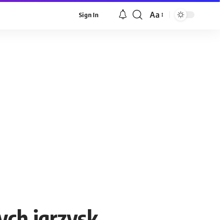
Aa
Sign In
Font
Resizer
ych igrzysk