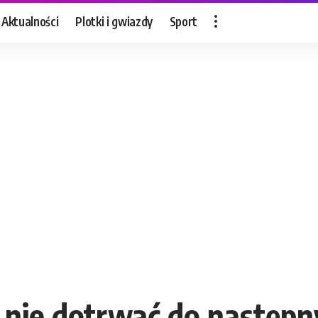
Aktualności
Plotki i gwiazdy
Sport
 nie dotrwać do następn