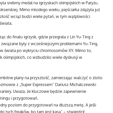
była srebrny medal na igrzyskach olimpijskich w Paryżu,
okserskiej. Mimo młodego wieku, pięściarka zdążyła już
zyszłość wciąż budzi wiele pytań, w tym wątpliwości
świata.
c do finału igrzysk, gdzie przegrała z Lin Yu-Ting z
i związane były z wcześniejszymi problemami Yu-Ting,
stw świata po wykryciu chromosomów XY. Mimo to,
 olimpijskich, co wzbudziło wiele dyskusji w
itne plany na przyszłość, zamierzając walczyć o złoto
rozmowie z „Super Expressem” Dariusz Michalczewski
 kariery. Uważa, że kluczowe będzie zapewnienie
ingu i przygotowań.
godny poziom do przygotowań na dłuższą metę. A jeśli
 do tych freaków, bo tam jest kasa” – stwierdził