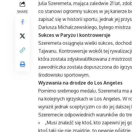
Julia Szeremeta, mająca zaledwie 21 lat, zdo
co stanowi ogromny sukces w jej karierze b
SHARE
zapisać się w historii sportu, jednak jej pr
Dariusza Michalczewskiego, byłego mistrza 
Sukces w Paryżu i kontrowersje
Szeremeta osiągnęła wielki sukces, dochodzą
Tajwanu. Kontrowersje wokół tej rywalizacj
która została zdyskwalifikowana z mistrzo
zawodniczka została dopuszczona do igrzysk
środowisku sportowym.
Wyzwania na drodze do Los Angeles
Pomimo srebrnego medalu, Szeremeta ma amb
na kolejnych igrzyskach w Los Angeles. W 
wyraził jednak sceptycyzm co do jej dalszej
Szeremecie odpowiednich warunków do tren
„Musi znaleźć się ktoś, kto zapewni jej 
ktoś taki się nie znajdzie, to pewnie pójdzie