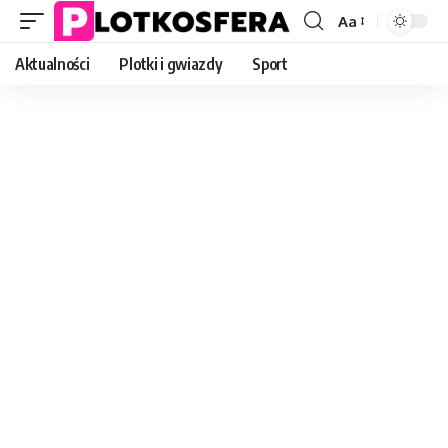
Aa
Font
Resizer
Aktualności
Plotki i gwiazdy
Sport