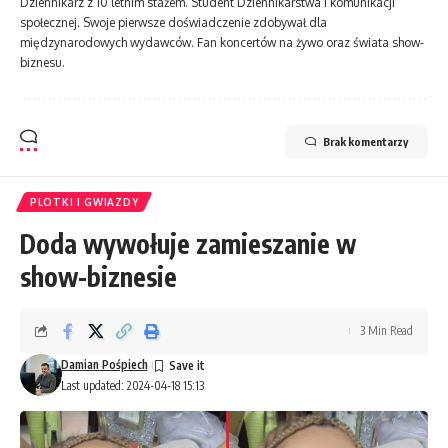
Dziennikarz z 10 letnim stażem. Student Dziennikarstwa i komunikacji
społecznej. Swoje pierwsze doświadczenie zdobywał dla
międzynarodowych wydawców. Fan koncertów na żywo oraz świata show-
biznesu.
Brak komentarzy
PLOTKI I GWIAZDY
Doda wywołuje zamieszanie w
show-biznesie
3 Min Read
Damian Pośpiech
Last updated: 2024-04-18 15:13