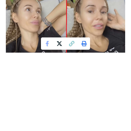
Doda / ig
Doda, znana ze swojej bezkompromisowej natury i
nieustraszonych opinii, ponownie znalazła się w centrum
uwagi. Tym razem to jej wizyta w restauracji wywołała
burzę. Restaurator, Bogdan Gałązka, opowiedział publicznie
o incydencie, który miał miejsce podczas kolacji z udziałem
gwiazdy. Co takiego zrobiła Doda, że doprowadziła
mężczyznę do szału?