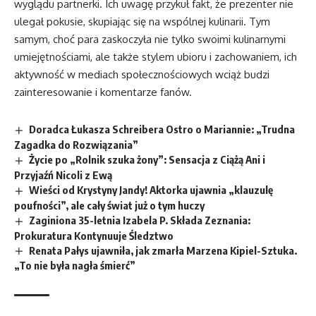
wyglądu partnerki. Ich uwagę przykuł fakt, że prezenter nie
ulegał pokusie, skupiając się na wspólnej kulinarii. Tym
samym, choć para zaskoczyła nie tylko swoimi kulinarnymi
umiejętnościami, ale także stylem ubioru i zachowaniem, ich
aktywność w mediach społecznościowych wciąż budzi
zainteresowanie i komentarze fanów.
Doradca Łukasza Schreibera Ostro o Mariannie: „Trudna
Zagadka do Rozwiązania”
Życie po „Rolnik szuka żony”: Sensacja z Ciążą Ani i
Przyjaźń Nicoli z Ewą
Wieści od Krystyny Jandy! Aktorka ujawnia „klauzulę
poufności”, ale cały świat już o tym huczy
Zaginiona 35-letnia Izabela P. Składa Zeznania:
Prokuratura Kontynuuje Śledztwo
Renata Pałys ujawniła, jak zmarła Marzena Kipiel-Sztuka.
„To nie była nagła śmierć”