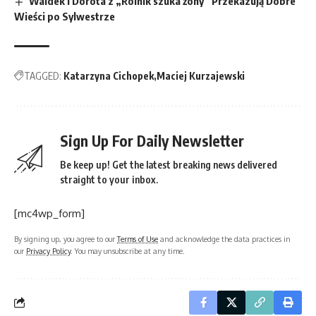
Waldek i Dorota z „Rolnik szuka żony” Przekazują Dobre
Wieści po Sylwestrze
TAGGED:
Katarzyna Cichopek
Maciej Kurzajewski
Sign Up For Daily Newsletter
Be keep up! Get the latest breaking news delivered
straight to your inbox.
[mc4wp_form]
By signing up, you agree to our
Terms of Use
and acknowledge the data practices in
our
Privacy Policy
. You may unsubscribe at any time.