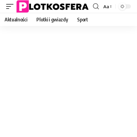
Aa
Font
Resizer
Aktualności
Plotki i gwiazdy
Sport