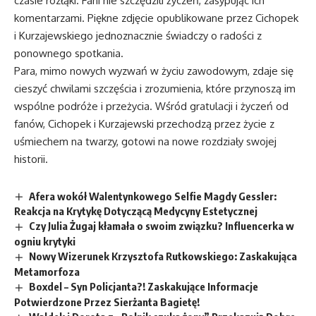
czasie rozłąki. Fani nie szczędzili życzeń, zasypując ich
komentarzami. Piękne zdjęcie opublikowane przez Cichopek
i Kurzajewskiego jednoznacznie świadczy o radości z
ponownego spotkania.
Para, mimo nowych wyzwań w życiu zawodowym, zdaje się
cieszyć chwilami szczęścia i zrozumienia, które przynoszą im
wspólne podróże i przeżycia. Wśród gratulacji i życzeń od
fanów, Cichopek i Kurzajewski przechodzą przez życie z
uśmiechem na twarzy, gotowi na nowe rozdziały swojej
historii.
Afera wokół Walentynkowego Selfie Magdy Gessler:
Reakcja na Krytykę Dotyczącą Medycyny Estetycznej
Czy Julia Żugaj kłamała o swoim związku? Influencerka w
ogniu krytyki
Nowy Wizerunek Krzysztofa Rutkowskiego: Zaskakująca
Metamorfoza
Boxdel – Syn Policjanta?! Zaskakujące Informacje
Potwierdzone Przez Sierżanta Bagietę!