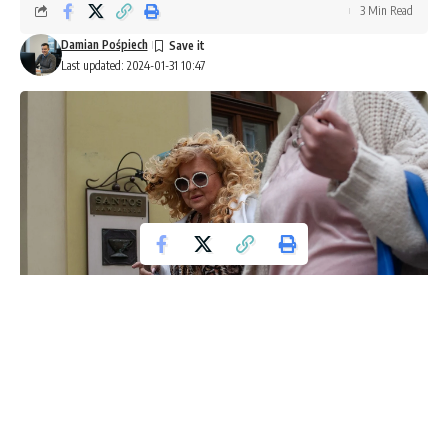
3 Min Read
Damian Pośpiech
Last updated: 2024-01-31 10:47
Nadchodzi tłusty czwartek, a wraz z nim powraca gorący
temat cen pączków od Magdy Gessler. Gwiazda stacji TVN,