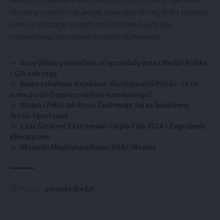
możemy znaleźć najbardziej opłacalną ofertę, która pozwoli
nam na realizację naszych celów finansowych bez
nadmiernego obciążenia budżetu domowego.
Sosy Winiary wycofane ze sprzedaży przez Nestlé Polska
– GIS ostrzega
Nowe szkolenia wojskowe dla obywateli Polski – co to
oznacza dla bezpieczeństwa narodowego?
Wojna i Piłka: Jak Rosja Zachowuje Się na Światowej
Arenie Sportowej
Czas Greatest Ekstremów: Ciepła Fala 2024 i Zagrożenie
Klimatyczne
Stosunki Międzynarodowe: USA i Ukraina
TAGGED:
gotówka
kredyt