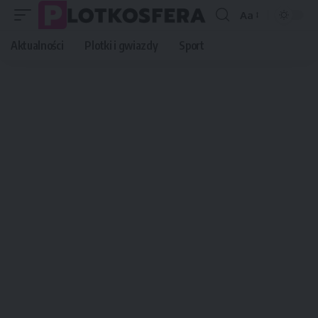
Aa
Font
Resizer
Aktualności
Plotki i gwiazdy
Sport