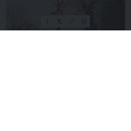
Od lipca 2024 roku mieszkańcy Badenii-Wirtembergii będą
świadkami rewolucji w zarządzaniu ruchem drogowym.
Niemcy wprowadzają nowatorski system sygnalizacji
świetlnej oparty na sztucznej inteligencji, który ma zmienić
sposób funkcjonowania miejskiego transportu.
Contents
Wprowadzenie Nowego Systemu
Kluczowe Elementy Nowej Sygnalizacji Świetlnej