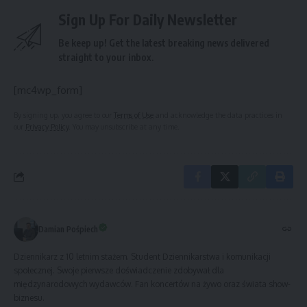
Sign Up For Daily Newsletter
Be keep up! Get the latest breaking news delivered
straight to your inbox.
[mc4wp_form]
By signing up, you agree to our
Terms of Use
and acknowledge the data practices in
our
Privacy Policy
. You may unsubscribe at any time.
Damian Pośpiech
Dziennikarz z 10 letnim stażem. Student Dziennikarstwa i komunikacji
społecznej. Swoje pierwsze doświadczenie zdobywał dla
międzynarodowych wydawców. Fan koncertów na żywo oraz świata show-
biznesu.