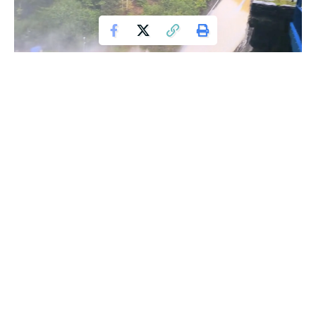
Zapora Międzygórze osiągnęła historyczny rekord poziomu
wody, który wynosi teraz 2718,1 cm. Ten dramatyczny wzrost
stanowi ogromne zagrożenie dla lokalnych społeczności i
wymaga natychmiastowych działań. W artykule omawiamy
bieżącą sytuację, podjęte środki bezpieczeństwa oraz
dalsze kroki w zarządzaniu kryzysem.
Contents
Krytyczna Sytuacja na Zaporze Międzygórze
Ewakuacja i Problemy z Kontrolą