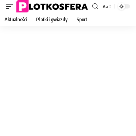
Aa
Font
Resizer
Aktualności
Plotki i gwiazdy
Sport