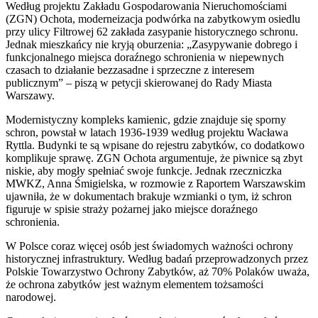
Według projektu Zakładu Gospodarowania Nieruchomościami
(ZGN) Ochota, moderneizacja podwórka na zabytkowym osiedlu
przy ulicy Filtrowej 62 zakłada zasypanie historycznego schronu.
Jednak mieszkańcy nie kryją oburzenia: „Zasypywanie dobrego i
funkcjonalnego miejsca doraźnego schronienia w niepewnych
czasach to działanie bezzasadne i sprzeczne z interesem
publicznym” – piszą w petycji skierowanej do Rady Miasta
Warszawy.
Modernistyczny kompleks kamienic, gdzie znajduje się sporny
schron, powstał w latach 1936-1939 według projektu Wacława
Ryttla. Budynki te są wpisane do rejestru zabytków, co dodatkowo
komplikuje sprawę. ZGN Ochota argumentuje, że piwnice są zbyt
niskie, aby mogły spełniać swoje funkcje. Jednak rzeczniczka
MWKZ, Anna Śmigielska, w rozmowie z Raportem Warszawskim
ujawniła, że w dokumentach brakuje wzmianki o tym, iż schron
figuruje w spisie straży pożarnej jako miejsce doraźnego
schronienia.
W Polsce coraz więcej osób jest świadomych ważności ochrony
historycznej infrastruktury. Według badań przeprowadzonych przez
Polskie Towarzystwo Ochrony Zabytków, aż 70% Polaków uważa,
że ochrona zabytków jest ważnym elementem tożsamości
narodowej.