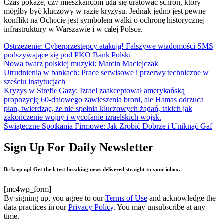
Czas pokaże, czy mieszkańcom uda się uratować schron, który
mógłby być kluczowy w razie kryzysu. Jednak jedno jest pewne –
konflikt na Ochocie jest symbolem walki o ochronę historycznej
infrastruktury w Warszawie i w całej Polsce.
Ostrzeżenie: Cyberprzestępcy atakują! Fałszywe wiadomości SMS
podszywające się pod PKO Bank Polski
Nowa twarz polskiej muzyki: Marcin Maciejczak
Utrudnienia w bankach: Prace serwisowe i przerwy techniczne w
sześciu instytucjach
Kryzys w Strefie Gazy: Izrael zaakceptował amerykańską
propozycję 60-dniowego zawieszenia broni, ale Hamas odrzuca
plan, twierdząc, że nie spełnia kluczowych żądań, takich jak
zakończenie wojny i wycofanie izraelskich wojsk.
Świąteczne Spotkania Firmowe: Jak Zrobić Dobrze i Uniknąć Gaf
Sign Up For Daily Newsletter
Be keep up! Get the latest breaking news delivered straight to your inbox.
[mc4wp_form]
By signing up, you agree to our
Terms of Use
and acknowledge the
data practices in our
Privacy Policy
. You may unsubscribe at any
time.