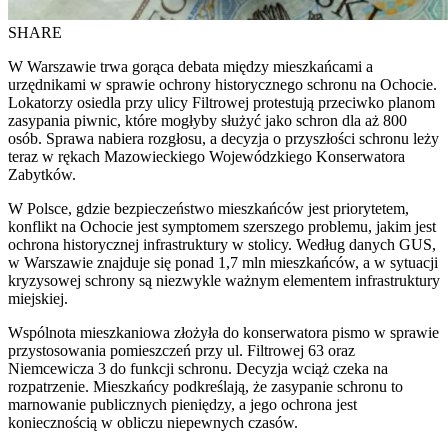
SHARE
W Warszawie trwa gorąca debata między mieszkańcami a
urzędnikami w sprawie ochrony historycznego schronu na Ochocie.
Lokatorzy osiedla przy ulicy Filtrowej protestują przeciwko planom
zasypania piwnic, które mogłyby służyć jako schron dla aż 800
osób. Sprawa nabiera rozgłosu, a decyzja o przyszłości schronu leży
teraz w rękach Mazowieckiego Wojewódzkiego Konserwatora
Zabytków.
W Polsce, gdzie bezpieczeństwo mieszkańców jest priorytetem,
konflikt na Ochocie jest symptomem szerszego problemu, jakim jest
ochrona historycznej infrastruktury w stolicy. Według danych GUS,
w Warszawie znajduje się ponad 1,7 mln mieszkańców, a w sytuacji
kryzysowej schrony są niezwykle ważnym elementem infrastruktury
miejskiej.
Wspólnota mieszkaniowa złożyła do konserwatora pismo w sprawie
przystosowania pomieszczeń przy ul. Filtrowej 63 oraz
Niemcewicza 3 do funkcji schronu. Decyzja wciąż czeka na
rozpatrzenie. Mieszkańcy podkreślają, że zasypanie schronu to
marnowanie publicznych pieniędzy, a jego ochrona jest
koniecznością w obliczu niepewnych czasów.