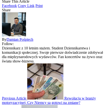
Share This Article
Facebook
Copy Link
Print
Share
By
Damian Pośpiech
Follow:
Dziennikarz z 10 letnim stażem. Student Dziennikarstwa i
komunikacji społecznej. Swoje pierwsze doświadczenie zdobywał
dla międzynarodowych wydawców. Fan koncertów na żywo oraz
świata show-biznesu.
Previous Article
Rewolucja w branży
motoryzacyjnej: Czy Niemcy są gotowi na zmianę?