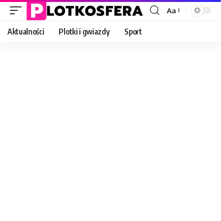
Aa
Font
Resizer
Aktualności
Plotki i gwiazdy
Sport