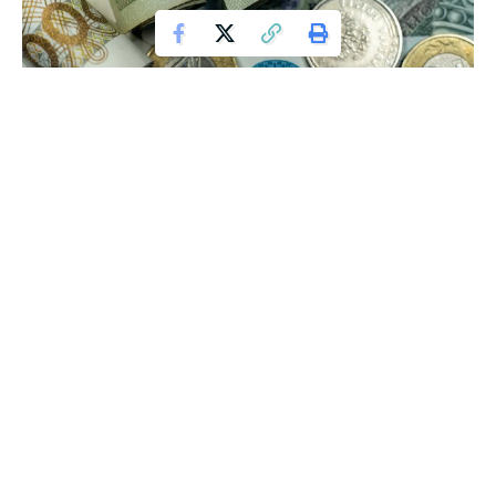
W Warszawie trwa gorąca debata między mieszkańcami a
urzędnikami w sprawie ochrony historycznego schronu na
Ochocie. Lokatorzy osiedla przy ulicy Filtrowej protestują
przeciwko planom zasypania piwnic, które mogłyby służyć
jako schron dla aż 800 osób. Sprawa nabiera rozgłosu, a
decyzja o przyszłości schronu leży teraz w rękach
Mazowieckiego Wojewódzkiego Konserwatora Zabytków.
W Polsce, gdzie bezpieczeństwo mieszkańców jest
priorytetem, konflikt na Ochocie jest symptomem szerszego
problemu, jakim jest ochrona historycznej infrastruktury w
stolicy. Według danych GUS, w Warszawie znajduje się