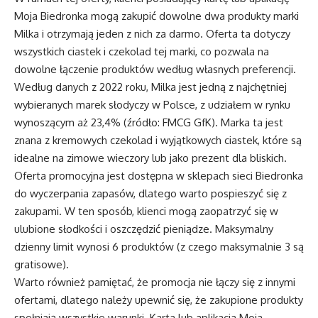
Moja Biedronka mogą zakupić dowolne dwa produkty marki
Milka i otrzymają jeden z nich za darmo. Oferta ta dotyczy
wszystkich ciastek i czekolad tej marki, co pozwala na
dowolne łączenie produktów według własnych preferencji.
Według danych z 2022 roku, Milka jest jedną z najchętniej
wybieranych marek słodyczy w Polsce, z udziałem w rynku
wynoszącym aż 23,4% (źródło: FMCG GfK). Marka ta jest
znana z kremowych czekolad i wyjątkowych ciastek, które są
idealne na zimowe wieczory lub jako prezent dla bliskich.
Oferta promocyjna jest dostępna w sklepach sieci Biedronka
do wyczerpania zapasów, dlatego warto pospieszyć się z
zakupami. W ten sposób, klienci mogą zaopatrzyć się w
ulubione słodkości i oszczędzić pieniądze. Maksymalny
dzienny limit wynosi 6 produktów (z czego maksymalnie 3 są
gratisowe).
Warto również pamiętać, że promocja nie łączy się z innymi
ofertami, dlatego należy upewnić się, że zakupione produkty
spełniają wszystkie warunki. Karta lub aplikacja Moja