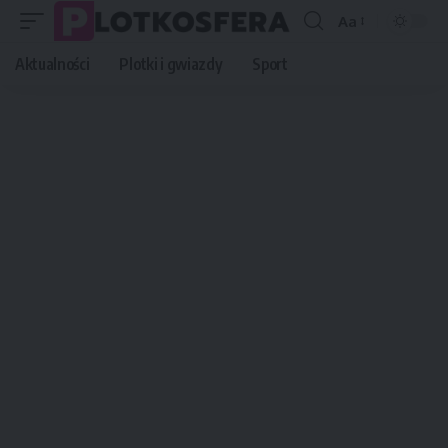
Aa
Font
Resizer
Aktualności
Plotki i gwiazdy
Sport