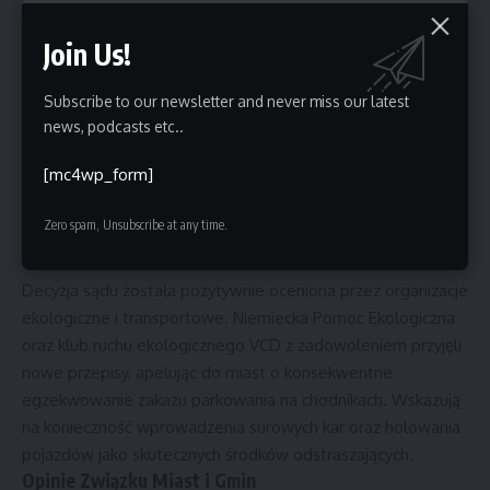
Władze miejskie, takie jak władze Bremy, muszą teraz
opracować strategie identyfikacji problematycznych
Join Us!
obszarów i wdrożyć działania mające na celu egzekwowanie
zakazu parkowania na chodnikach. Może to obejmować
Subscribe to our newsletter and never miss our latest
monitorowanie przestrzeni publicznej, nakładanie kar
news, podcasts etc..
finansowych oraz holowanie pojazdów parkujących
[mc4wp_form]
nielegalnie.
Reakcje i Opinie
Zero spam, Unsubscribe at any time.
Wsparcie Organizacji Ekologicznych
Decyzja sądu została pozytywnie oceniona przez organizacje
ekologiczne i transportowe. Niemiecka Pomoc Ekologiczna
oraz klub ruchu ekologicznego VCD z zadowoleniem przyjęli
nowe przepisy, apelując do miast o konsekwentne
egzekwowanie zakazu parkowania na chodnikach. Wskazują
na konieczność wprowadzenia surowych kar oraz holowania
pojazdów jako skutecznych środków odstraszających.
Opinie Związku Miast i Gmin