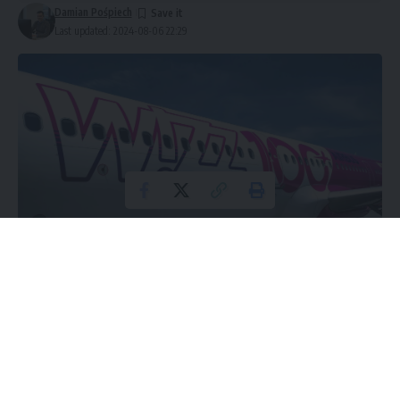
Damian Pośpiech
Last updated: 2024-08-06 22:29
Węgierski urząd ds. konkurencji (GVH) wszczął
postępowanie przeciwko linii lotniczej Wizz Air,