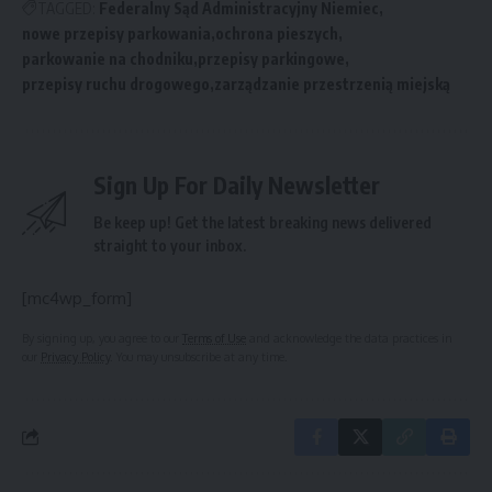
TAGGED:
Federalny Sąd Administracyjny Niemiec
nowe przepisy parkowania
ochrona pieszych
parkowanie na chodniku
przepisy parkingowe
przepisy ruchu drogowego
zarządzanie przestrzenią miejską
Sign Up For Daily Newsletter
Be keep up! Get the latest breaking news delivered
straight to your inbox.
[mc4wp_form]
By signing up, you agree to our
Terms of Use
and acknowledge the data practices in
our
Privacy Policy
. You may unsubscribe at any time.