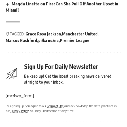
Magda Linette on Fire: Can She Pull Off Another Upset in
Miami?
TAGGED:
Grace Rosa Jackson
Manchester United
Marcus Rashford
piłka nożna
Premier League
Sign Up For Daily Newsletter
Be keep up! Get the latest breaking news delivered
straight to your inbox.
[mc4wp_form]
By signing up, you agree to our
Terms of Use
and acknowledge the data practices in
our
Privacy Policy
. You may unsubscribe at any time.