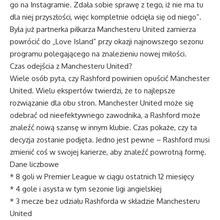
go na Instagramie. Zdała sobie sprawę z tego, iż nie ma tu
dla niej przyszłości, więc kompletnie odcięła się od niego”.
Była już partnerka piłkarza Manchesteru United zamierza
powrócić do „Love Island” przy okazji najnowszego sezonu
programu polegającego na znalezieniu nowej miłości.
Czas odejścia z Manchesteru United?
Wiele osób pyta, czy Rashford powinien opuścić Manchester
United. Wielu ekspertów twierdzi, że to najlepsze
rozwiązanie dla obu stron. Manchester United może się
odebrać od nieefektywnego zawodnika, a Rashford może
znaleźć nową szansę w innym klubie. Czas pokaże, czy ta
decyzja zostanie podjęta. Jedno jest pewne – Rashford musi
zmienić coś w swojej karierze, aby znaleźć powrotną formę.
Dane liczbowe
* 8 goli w Premier League w ciągu ostatnich 12 miesięcy
* 4 gole i asysta w tym sezonie ligi angielskiej
* 3 mecze bez udziału Rashforda w składzie Manchesteru
United