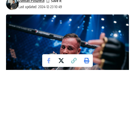
Damian Pośpiech
Last updated: 2024-12-23 10:49
Jakub Błaszczykowski, legenda polskiej piłki nożnej, wystąpił
w 109 meczach seniorskiej drużyny narodowej, w wielu z nich
jako kapitan. Ostatni oficjalny mecz w karierze piłkarskiej
rozegrał w maju ubiegłego roku. Od tego czasu,