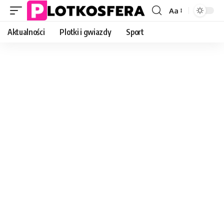
Aa
Font
Resizer
Aktualności
Plotki i gwiazdy
Sport