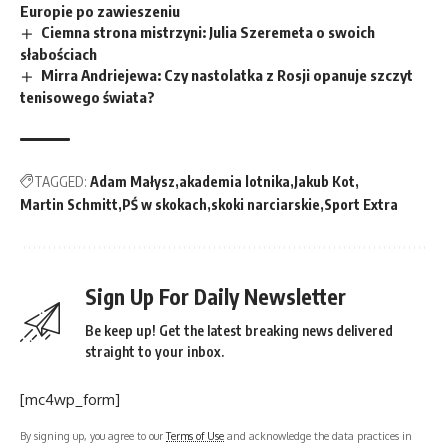
Europie po zawieszeniu
Ciemna strona mistrzyni: Julia Szeremeta o swoich
słabościach
Mirra Andriejewa: Czy nastolatka z Rosji opanuje szczyt
tenisowego świata?
TAGGED:
Adam Małysz
akademia lotnika
Jakub Kot
Martin Schmitt
PŚ w skokach
skoki narciarskie
Sport Extra
Sign Up For Daily Newsletter
Be keep up! Get the latest breaking news delivered
straight to your inbox.
[mc4wp_form]
By signing up, you agree to our
Terms of Use
and acknowledge the data practices in