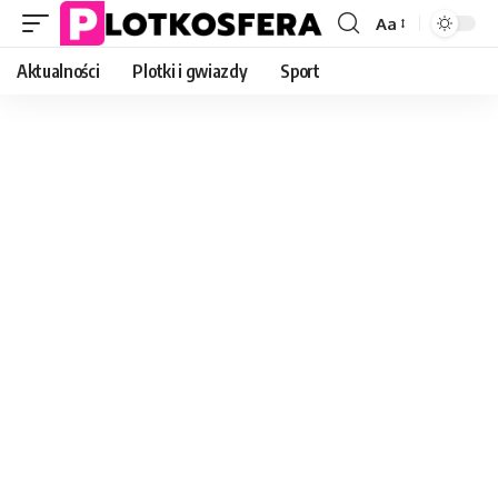
Aa
Font
Resizer
Aktualności
Plotki i gwiazdy
Sport