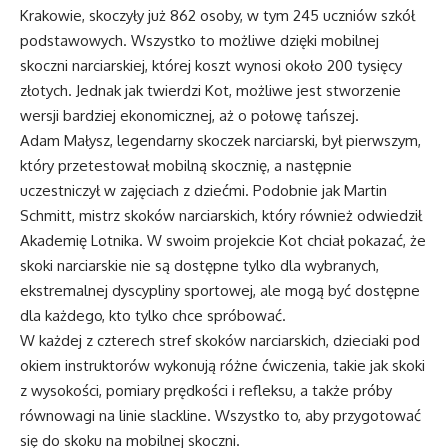
Krakowie, skoczyły już 862 osoby, w tym 245 uczniów szkół
podstawowych. Wszystko to możliwe dzięki mobilnej
skoczni narciarskiej, której koszt wynosi około 200 tysięcy
złotych. Jednak jak twierdzi Kot, możliwe jest stworzenie
wersji bardziej ekonomicznej, aż o połowę tańszej.
Adam Małysz, legendarny skoczek narciarski, był pierwszym,
który przetestował mobilną skocznię, a następnie
uczestniczył w zajęciach z dziećmi. Podobnie jak Martin
Schmitt, mistrz skoków narciarskich, który również odwiedził
Akademię Lotnika. W swoim projekcie Kot chciał pokazać, że
skoki narciarskie nie są dostępne tylko dla wybranych,
ekstremalnej dyscypliny sportowej, ale mogą być dostępne
dla każdego, kto tylko chce spróbować.
W każdej z czterech stref skoków narciarskich, dzieciaki pod
okiem instruktorów wykonują różne ćwiczenia, takie jak skoki
z wysokości, pomiary prędkości i refleksu, a także próby
równowagi na linie slackline. Wszystko to, aby przygotować
się do skoku na mobilnej skoczni.