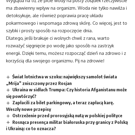
Wygląda na to, że picie wody na pusty żołądek rzeczywiście
ma zbawienny wpływ na organizm. Woda nie tylko nawilża i
detoksykuje, ale również poprawia pracę układu
pokarmowego i wspomaga zdrową skórę. Co więcej, jest to
szybki i prosty sposób na rozpoczęcie dnia.
Dlatego, jeśli brakuje ci wolnych chwil z rana, warto
rozważyć sięgnięcie po wodę jako sposób na zastrzyk
energii. Dzięki temu, możesz rozpocząć dzień na zdrowo i z
korzyścią dla swojego organizmu. Pij na zdrowie!
Świat lotnictwa w szoku: największy samolot świata
„Mrija” zniszczony przez Rosjan
Ukraina w sidłach Trumpa: Czy historia Afganistanu może
się powtórzyć?
Zapłacili za bilet parkingowy, a teraz zapłacą karę.
Weszły nowe przepisy
Ostrzeżenie przed prorosyjską nutą w polskiej polityce
Rosnąca presença militar białoruska przy granicy z Polską
i Ukrainą: co to oznacza?