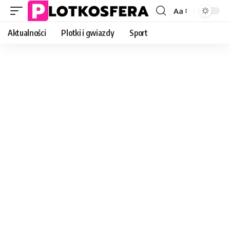
Aa
Font
Resizer
Aktualności
Plotki i gwiazdy
Sport