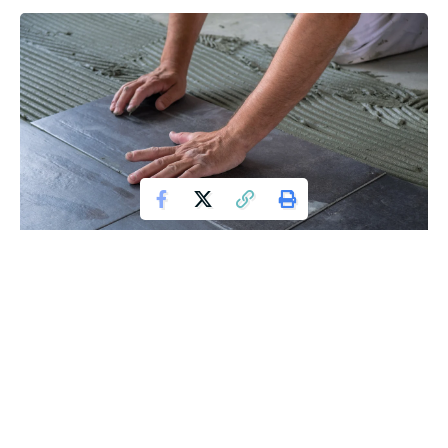
układanie płytek
Jeśli zastanawiasz się, ile kosztuje układanie płytek, trafiłeś
w odpowiednie miejsce. To pytanie zadaje sobie każdy, kto
planuje remont, i warto mieć na nie klarowną odpowiedź.
Otóż, jak się okaże, koszt układania płytek może być dość