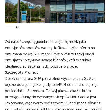
Lidl
Od najbliższego tygodnia Lidl staje się mekką dla
entuzjastów sportów wodnych. Rewolucyjna oferta na
dmuchaną deskę SUP marki Crivit o 250 zł taniej budzi
entuzjazm i przykuwa uwagę klientów, którzy szukają
idealnego sprzętu na nadchodzące wakacje.
Szczegóły Promocji:
Deska dmuchana SUP, pierwotnie wyceniana na 899 zł,
będzie dostępna już za jedyne 649 zł od nadchodzącego
poniedziałku, 8 czerwca. To wyjątkowa okazja, która
przyciąga tłumy do wybranych sklepów Lidl. Oferta jest
limitowana, więc warto być szybkim. Klienci mogą również
skorzystać z aplikacji Lidl Plus, aby jeszcze bardziej uprościć