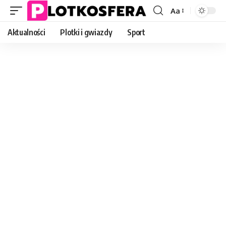
Aa
Font
Resizer
Aktualności
Plotki i gwiazdy
Sport