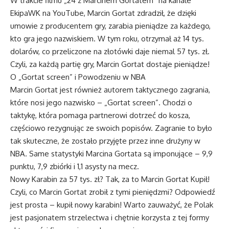
W trakcie filmu „24 z Marcinem Gortatem” na kanale
EkipaWK na YouTube, Marcin Gortat zdradził, że dzięki
umowie z producentem gry, zarabia pieniądze za każdego,
kto gra jego nazwiskiem. W tym roku, otrzymał aż 14 tys.
dolarów, co przeliczone na złotówki daje niemal 57 tys. zł.
Czyli, za każdą partię gry, Marcin Gortat dostaje pieniądze!
O „Gortat screen” i Powodzeniu w NBA
Marcin Gortat jest również autorem taktycznego zagrania,
które nosi jego nazwisko – „Gortat screen”. Chodzi o
taktykę, która pomaga partnerowi dotrzeć do kosza,
częściowo rezygnując ze swoich popisów. Zagranie to było
tak skuteczne, że zostało przyjęte przez inne drużyny w
NBA. Same statystyki Marcina Gortata są imponujące – 9,9
punktu, 7,9 zbiórki i 1,1 asysty na mecz.
Nowy Karabin za 57 tys. zł? Tak, za to Marcin Gortat Kupił!
Czyli, co Marcin Gortat zrobił z tymi pieniędzmi? Odpowiedź
jest prosta – kupił nowy karabin! Warto zauważyć, że Polak
jest pasjonatem strzelectwa i chętnie korzysta z tej formy