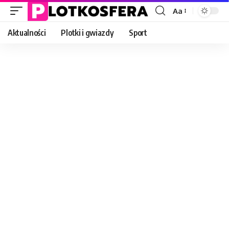
Aa
Font
Resizer
Aktualności
Plotki i gwiazdy
Sport