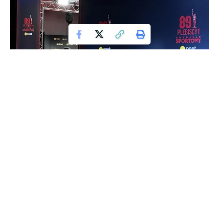
Plebiscyt Sportowy
In a shocking move, Polish tennis star Magda Linette has
announced that she has parted ways with her coach, Iain
Hughes, after a successful 2.5-year partnership. However,
the news was quickly overshadowed by an even more
surprising revelation: Agnieszka Radwańska, a former Polish
tennis sensation, has joined Linette’s team as a consultant
coach.
Linette, who is known for her unconventional approach to
tennis coaching, has always spoken highly of the benefits of